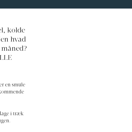
l, kolde
Men hvad
de måned?
ELLE
ter en smule
en kommende
dage i træk
ugen.