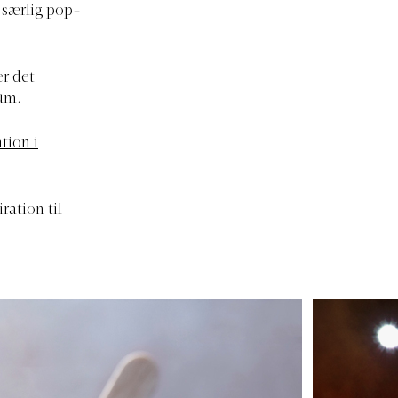
 særlig pop-
er det
um.
tion i
iration til