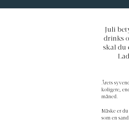
Juli be
drinks 
skal du 
Lad
Årets syvend
køligere, en
måned.
Måske er du 
som en sand 