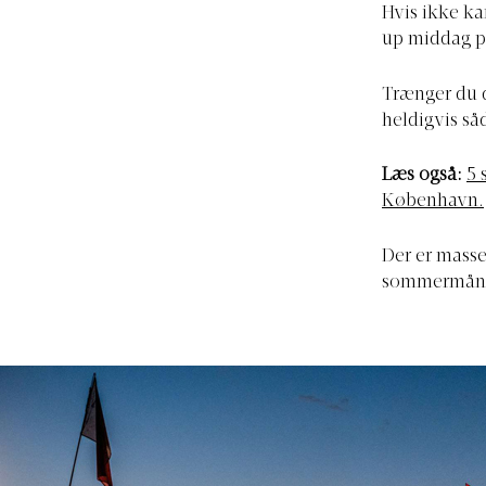
Hvis ikke ka
up middag p
Trænger du d
heldigvis s
Læs også:
5 
København.
Der er masser
sommermåned