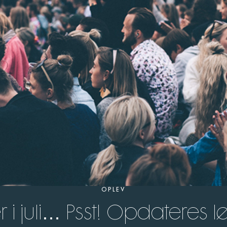
OPLEV
r i juli… Psst! Opdateres