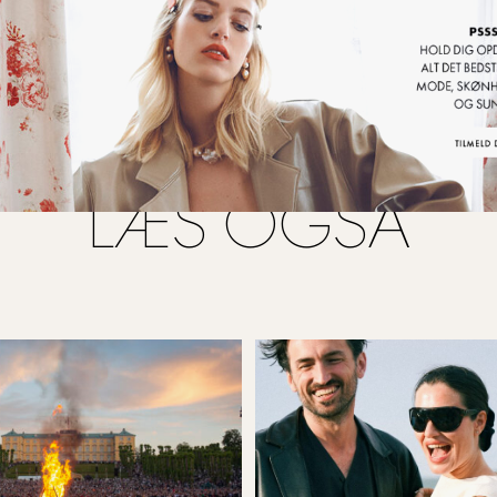
LÆS OGSÅ