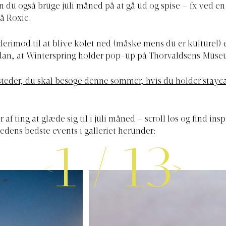
n du også bruge juli måned på at gå ud og spise – fx ved en
å Roxie.
erimod til at blive kølet ned (måske mens du er kulturel) 
ådan, at Winterspring holder pop-up på Thorvaldsens Muse
steder, du skal besøge denne sommer, hvis du holder stayca
 af ting at glæde sig til i juli måned – scroll løs og find insp
ens bedste events i galleriet herunder:
1
/
13