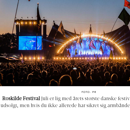
FOTO: PR
Roskilde Festival
Juli er lig med årets største danske festiv
udsolgt, men hvis du ikke allerede har sikret sig armbånde
B-koncert, torsdagens møde med Mø, eller fredagens fes
som alle dine venner og søg efter en i din Instagram-stor
Hvor:
Roskilde Festival.
Hvornår:
29. juni - 6.