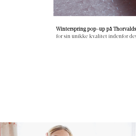
Winterspring pop-up på Thorval
for sin unikke kvalitet indenfor d
Danmarks første museum og huser
nyklassicistiske skulpturer og priv
Nu slår de to pjalterne samm
Thorvaldsens Museum, og du kan 
mens du betragter museet.
Hvor:
B
K.
Hvornår:
Fra den 2. ju