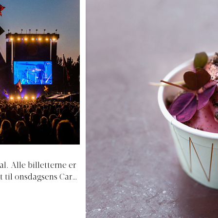
al. Alle billetterne er
t til onsdagsens Cardi
t med Robyn, så gør
y. Måske lykkedes det.
 juli 2019.