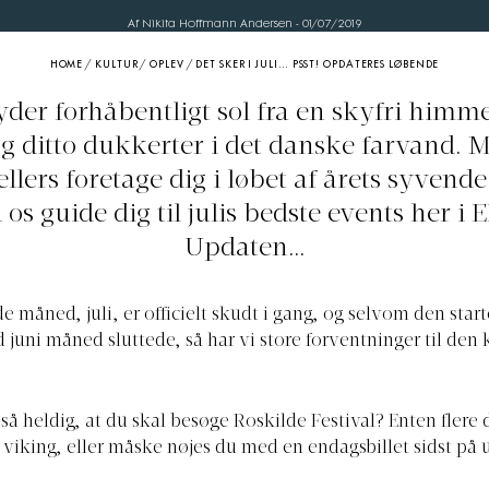
Af Nikita Hoffmann Andersen
-
01/07/2019
HOME
/
KULTUR
/
OPLEV
/
DET SKER I JULI… PSST! OPDATERES LØBENDE
tyder forhåbentligt sol fra en skyfri himme
og ditto dukkerter i det danske farvand. 
ellers foretage dig i løbet af årets syven
 os guide dig til julis bedste events her i 
Updaten…
e måned, juli, er officielt skudt i gang, og selvom den star
d juni måned sluttede, så har vi store forventninger til d
så heldig, at du skal besøge Roskilde Festival? Enten flere 
viking, eller måske nøjes du med en endagsbillet sidst på 