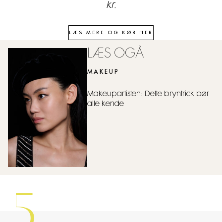
kr.
LÆS MERE OG KØB HER
LÆS OGÅ
MAKEUP
Makeupartisten: Dette bryntrick bør
alle kende
5