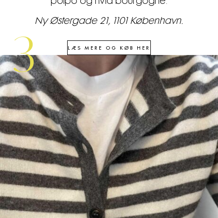
polpo og hvid bourgogne.
Ny Østergade 21, 1101 København.
3
LÆS MERE OG KØB HER