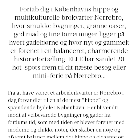
Fortab dig i Københavns hippe og
multikulturelle brokvarter Nørrebro,
hvor smukke bygninger, grønne oaser,
god mad og fine forretninger ligger på
hvert gadehjørne og hvor nyt og gammelt
er forenet i en balanceret, charmerende
historiefortælling. ELLE har samlet 20
hot-spots frem til dit næste besøg eller
mini-ferie på Nørrebro...
Fra at have været et arbejderkvarter er Nørrebro i
dag forvandlet til en af de mest ”hippe” og
spændende bydele i København. Her bliver du
mødt af velbevarede bygninger og gader fra
fordums tid, som med tiden er blevet forenet med
moderne og chikke noter, der skaber en nøje og
afstemt balance mellem det hippe og elegante og