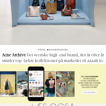
FOTO: @ACNESTUDIOS
Acne Archive
Det svenske high-end brand, der år efter år
smider top-lækre kollektioner på markedet til aaaalt for
mange penge er i den super trendy shoppegade aka.
Elmegade, at finde i en outlet-version. Acne Archive
forhandler nemlig kun tidligere kollektioner til gode
priser. Når du er færdig der, så hop videre rundt til alle de
fine og lækre butikker, der også er placeret i Elmegade.
Hvor:
Elmegade 21, 2200 København N.