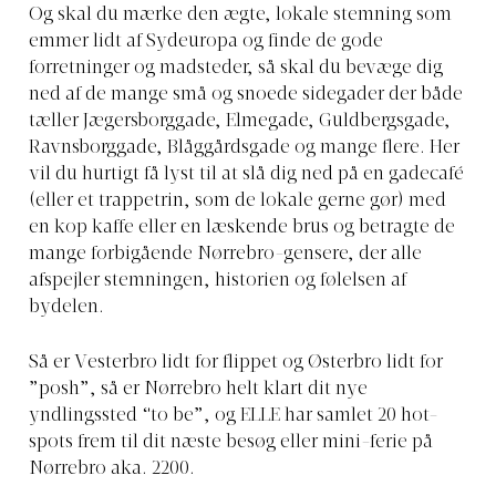
Og skal du mærke den ægte, lokale stemning som
emmer lidt af Sydeuropa og finde de gode
forretninger og madsteder, så skal du bevæge dig
ned af de mange små og snoede sidegader der både
tæller Jægersborggade, Elmegade, Guldbergsgade,
Ravnsborggade, Blåggårdsgade og mange flere. Her
vil du hurtigt få lyst til at slå dig ned på en gadecafé
(eller et trappetrin, som de lokale gerne gør) med
en kop kaffe eller en læskende brus og betragte de
mange forbigående Nørrebro-gensere, der alle
afspejler stemningen, historien og følelsen af
bydelen.
Så er Vesterbro lidt for flippet og Østerbro lidt for
”posh”, så er Nørrebro helt klart dit nye
yndlingssted “to be”, og ELLE har samlet 20 hot-
spots frem til dit næste besøg eller mini-ferie på
Nørrebro aka. 2200.