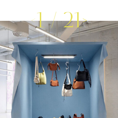
1
/
21