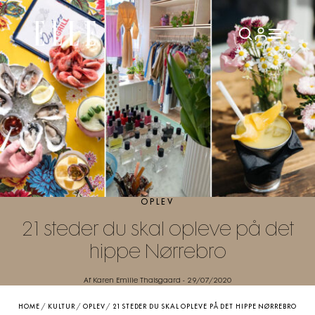
OPLEV
21 steder du skal opleve på det
hippe Nørrebro
Af Karen Emilie Thalsgaard
-
29/07/2020
HOME
/
KULTUR
/
OPLEV
/
21 STEDER DU SKAL OPLEVE PÅ DET HIPPE NØRREBRO