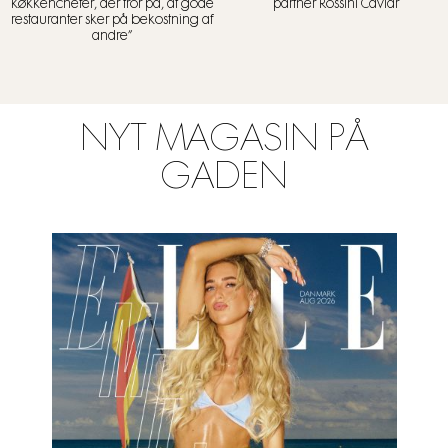
køkkenchefer, der tror på, at gode
partner Rossini Caviar
restauranter sker på bekostning af
andre”
NYT MAGASIN PÅ
GADEN