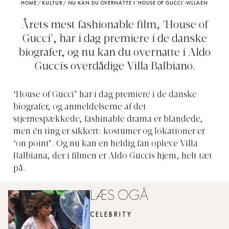
HOME
/
KULTUR
/
NU KAN DU OVERNATTE I ‘HOUSE OF GUCCI’-VILLAEN
Årets mest fashionable film, 'House of
Gucci', har i dag premiere i de danske
biografer, og nu kan du overnatte i Aldo
Guccis overdådige Villa Balbiano.
‘House of Gucci’ har i dag premiere i de danske
biografer, og anmeldelserne af det
stjernespækkede, fashinable drama er blandede,
men én ting er sikkert: kostumer og lokationer er
‘on point’. Og nu kan en heldig fan opleve Villa
Balbiana, der i filmen er Aldo Guccis hjem, helt tæt
på.
LÆS OGÅ
CELEBRITY