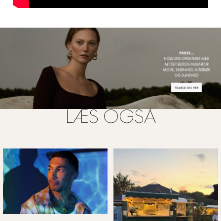
LÆS OGSÅ