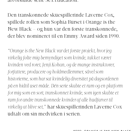
alvorsfulde serie Sex Education.
Den transkønnede skuespillerinde Laverne Cox,
spillede rollen som Sophia Burset i Orange is the
New Black – og hun var den første transkønnede,
der blev nomineret til en Emmy Award siden 1990.
“Orange is the New Black var det første projekt, hvor jeg
virkelig følte mig bemyndiget som kvinde, takket været
kvinden ved roret, Jenji Kohan, og de mange instruktører,
forfattere, producere og holdmedlemmer, såvel som
historierne, som har sat kvindelig diversitet på dagsordenen
på en hidtil uset måde. Dén serie skabte et rum og en platform
for mig som en sort, transkønnet kvinde, som igen skabte et
rum for andre transkønnede kvinder af alle hudfarver til
virkelig at blive set,”
har skuespillerinden Laverne Cox
udtalt om sin medvirken i serien.