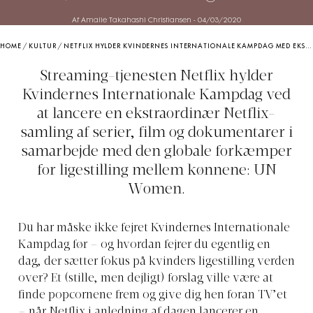
Af Amalie Takahashi Christiansen
-
04/03/2020
HOME
/
KULTUR
/
NETFLIX HYLDER KVINDERNES INTERNATIONALE KAMPDAG MED EKSTRAORDINÆR SAMLING AF FILM OG SERIER, SOM DU KAN BINGEWATCHE
Streaming-tjenesten Netflix hylder
Kvindernes Internationale Kampdag ved
at lancere en ekstraordinær Netflix-
samling af serier, film og dokumentarer i
samarbejde med den globale forkæmper
for ligestilling mellem kønnene: UN
Women.
Du har måske ikke fejret Kvindernes Internationale
Kampdag før – og hvordan fejrer du egentlig en
dag, der sætter fokus på kvinders ligestilling verden
over? Et (stille, men dejligt) forslag ville være at
finde popcornene frem og give dig hen foran TV’et
– når Netflix i anledning af dagen lancerer en