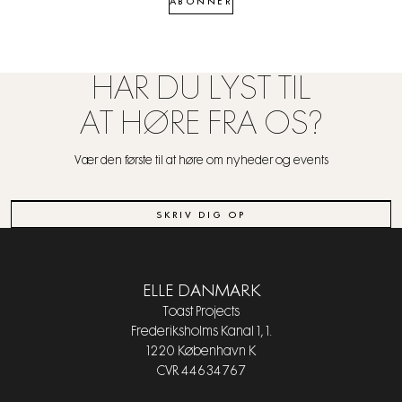
ABONNER
HAR DU LYST TIL
AT HØRE FRA OS?
Vær den første til at høre om nyheder og events
SKRIV DIG OP
ELLE DANMARK
Toast Projects
Frederiksholms Kanal 1, 1.
1220 København K
CVR 44634767