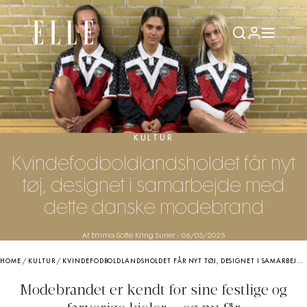
KULTUR
Kvindefodboldlandsholdet får nyt
tøj, designet i samarbejde med
dette danske modebrand
Af Emma-Sofie Kring Suner
-
06/03/2025
HOME
/
KULTUR
/
KVINDEFODBOLDLANDSHOLDET FÅR NYT TØJ, DESIGNET I SAMARBEJDE MED DETTE DANSKE MODEBRAND
Modebrandet er kendt for sine festlige og