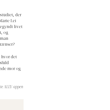
studiet, der
Marie Lei
egyndt livet
t, og
n man
 grænser?
, hvor det
sfuld
ende mor og
nte ALLY-appen