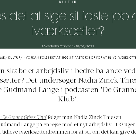
KULTUR
det at sige sit faste job 
iværksætter?
Af Michella Corydon
-
18/02/2022
OME
/
KULTUR
/
HVORDAN FØLES DET AT SIGE SIT FASTE JOB OP FOR AT BLIVE IVÆRKSÆTT
 skabe et arbejdsliv i bedre balance ved 
sætter? Det undersøger Nadia Zinck Thie
e Gudmand Lange i podcasten ’De Grønne
Klub’.
 ’De Grønne Grises Klub’
følger man Nadia Zinck Thiesen
udmand Lange på en rejse mod et nyt arbejdsliv. I 32 uger 
t udleve iværksætterdrømmen for at se, om det kan give d