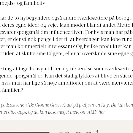
bejds- og familieliv.
har de to nybegyndere også andre iværksættere på besøg i 
gt deres egne ideer og veje. Man møder blandt andet Mette 
esvarer spørgsmål om influencerlivet: For hvis man har påb
er, er der så nok penge i det til at hverdagen kan løbe rund
ver man kommercielt interessant? Og hvilke produkter ka
r uden at skuffe sine følgere, eller at overskride sine egne
 ting at tage hensyn til i en ny tilværelse som iværksætter
ende spørgsmål er: Kan det stadig lykkes at blive en succe
, hvis man har lige så høje ambitioner om at være nærvær
d familien?
l
podcastserien ‘De Grønne Grises Klub’ på platformen Ally
. Du kan he
enter dine apps, og du kan læse meget mere om ALLY
her
.