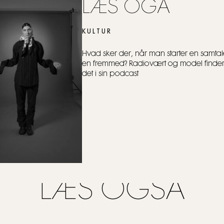
LÆS OGÅ
KULTUR
Hvad sker der, når man starter en samta
en fremmed? Radiovært og model finder
det i sin podcast
LÆS OGSÅ