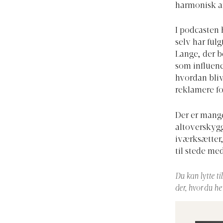
harmonisk ar
I podcasten 
selv har ful
Lange, der b
som influenc
hvordan bli
reklamere fo
Der er mange
altoverskygg
iværksætter
til stede me
Du kan lytte ti
der, hvor du h