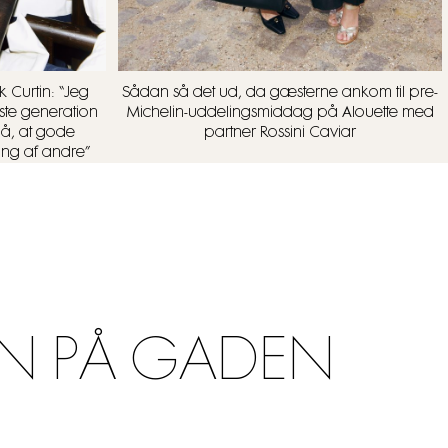
 Curtin: “Jeg
Sådan så det ud, da gæsterne ankom til pre-
ste generation
Michelin-uddelingsmiddag på Alouette med
på, at gode
partner Rossini Caviar
ing af andre”
N PÅ GADEN