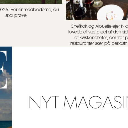
t 2026: Her er madboderne, du
skal prøve
Chefkok og Alouette-ejer Nick
lovede at være del af den sid
af køkkenchefer, der tror 
restauranter sker på bekostn
NYT MAGASI