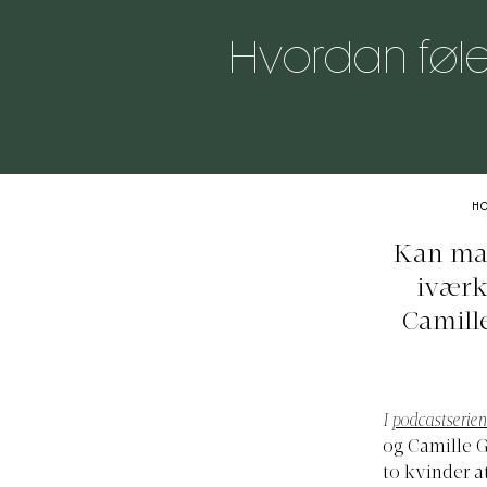
Hvordan føles 
H
Kan man
iværk
Camill
I
podcastserien
og Camille G
to kvinder a