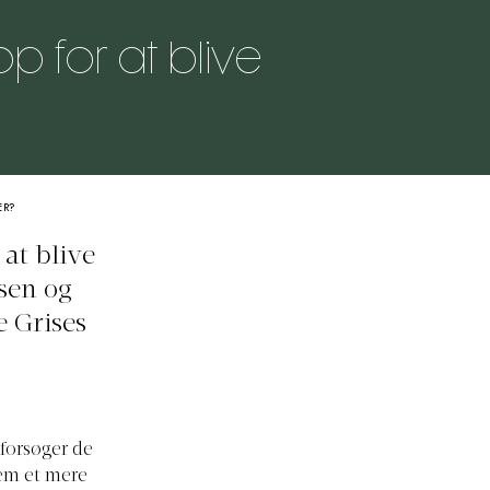
op for at blive
ER?
at blive
sen og
 Grises
forsøger de
em et mere