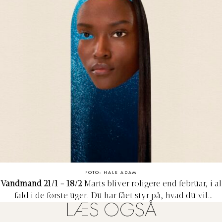
FOTO: HALE ADAM
Vandmand 21/1 - 18/2
Marts bliver roligere end februar, i al
fald i de første uger. Du har fået styr på, hvad du vil
LÆS OGSÅ
prioritere i dit liv, og du gør plads til det. Du rejser meget,
men rejserne er mere for en andens og vedkommendes