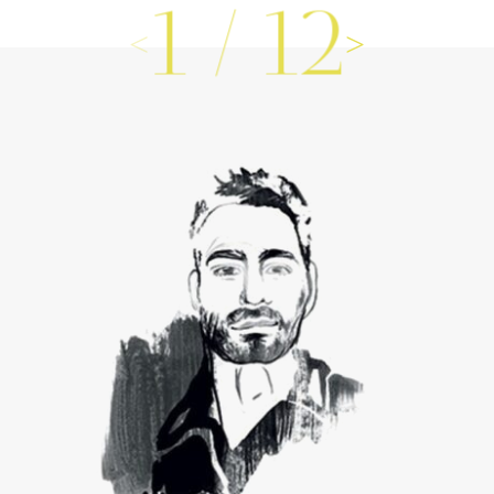
1
/
12