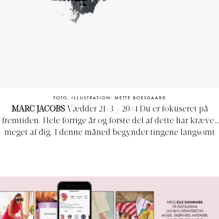
FOTO: ILLUSTRATION: METTE BOESGAARD
MARC JACOBS
Vædder 21/3 - 20/4
Du er fokuseret på
fremtiden. Hele forrige år og første del af dette har krævet
meget af dig. I denne måned begynder tingene langsomt
at ændre sig tilbage til den gamle normal, og du oplever,
at både din energi og din livslyst vender tilbage. Det er en
god tid for en vædder at være single. Du flirter meget og
nyder den opmærksomhed, du får retur.