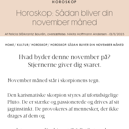
HOROSKOP
Horoskop: Sådan bliver din
november måned
Af Felicia Stålkrantz Baurén, oversættelse: Nikita Hoffmann Andersen
-
01/11/2023
HOME
/
KULTUR
/
HOROSKOP
/
HOROSKOP: SÅDAN BLIVER DIN NOVEMBER MÅNED
Hvad byder denne november på?
Stjernerne giver dig svaret.
November måned står i skorpionens tegn.
Den karismatiske skorpion styres af uforudsigelige
Pluto. De er stærke og passionerede og drives af sit
jagtinstinkt. De provokeres af mennesker, der ikke
drages af dem og