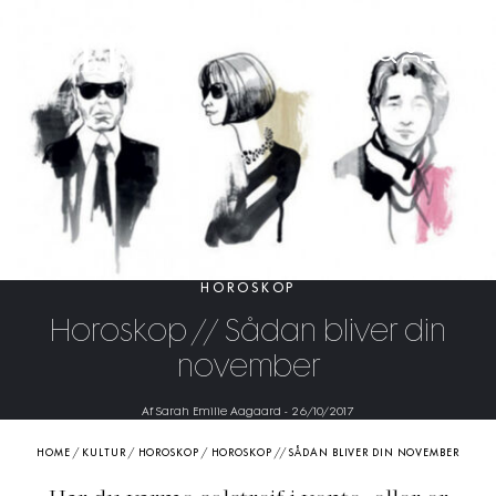
HOROSKOP
Horoskop // Sådan bliver din
november
Af Sarah Emilie Aagaard
-
26/10/2017
HOME
/
KULTUR
/
HOROSKOP
/
HOROSKOP // SÅDAN BLIVER DIN NOVEMBER