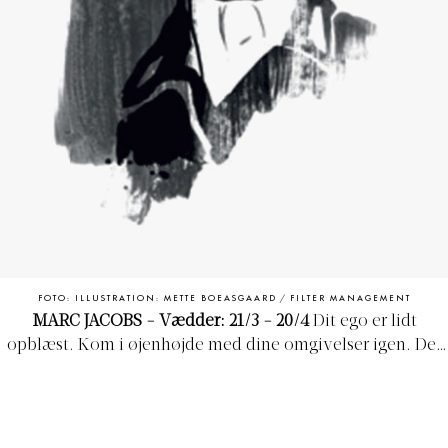
FOTO: ILLUSTRATION: METTE BOEASGAARD / FILTER MANAGEMENT
MARC JACOBS - Vædder: 21/3 - 20/4
Dit ego er lidt
opblæst. Kom i øjenhøjde med dine omgivelser igen. Der
kan være optræk til uro og konflikter. Dit kærlighedsliv
kommer ud af kurs, hvis du ikke kan styre
temperamentet. Få renset luften, og kom videre.
Økonomi og jura kan give spekulationer, men tag en dag