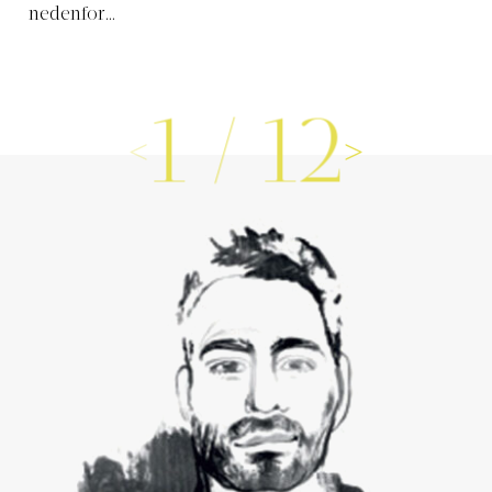
nedenfor…
1
/
12