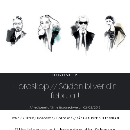
HOROSKOP
Horoskop // Sådan bliver din
februar!
Af redigeret af Stine Braunschweig
-
02/02/2015
HOME
/
KULTUR
/
HOROSKOP
/
HOROSKOP // SÅDAN BLIVER DIN FEBRUAR!