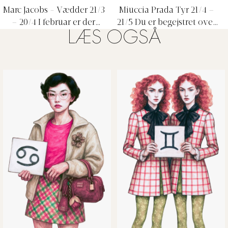
Marc Jacobs - Vædder 21/3
Miuccia Prada Tyr 21/4 –
– 20/4
I februar er der
21/5
Du er begejstret over
LÆS OGSÅ
stadig en elektrisk energi
alt det dejlige, som sker
omkring dig. Oplevelser fra
omkring dig lige nu, men
en drøm eller signaler fra
pas på, at du ikke
din underbevidsthed spiller
overdriver. Du har det med
dig et puds. Du ved
at sætte din elskede på en
egentlig godt, hvad du
piedestal – husk at højne
gerne vil eller ikke vil,
din egen værdi! Du har
men lige nu er det bare
superἀne betingelser for at
ikke muligt for dig. Få til
komme videre; så se nye
gengæld kigget alle dine
veje, og vær ikke bange for
gamle papirer igennem –
at prøve noget nyt. Det er
forvent overraskelser.
nu, du er motiveret.