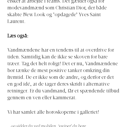
elsker at arbejde i teams. Det gælder også for
modevandmænd som Christian Dior, der både
skabte New Look og ’opdagede’ Yves Saint
Laurent.
Læs også:
Vandmændene har en tendens til at overdrive for
tiden. Samtidig kan de ikke se skoven for bare
træer. Tag det helt roligt! Det er nu, Vandmændene
bør tænke de mest positive tanker omkring din
fremtid. De er ikke som de andre, og derfor er det
en god idé, at de tager deres skridt i alternative
retninger. Er du vandmand, får et spændende tilbud
gennem en ven eller kammerat.
Vi har samlet alle horoskoperne i galleriet!
… og sidder du ved mobilen, ‘swiper’ du bare.