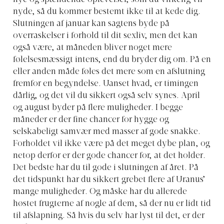
nyde, så du kommer bestemt ikke til at kede dig.
Slutningen af januar kan sagtens byde på
overraskelser i forhold til dit sexliv, men det kan
også være, at måneden bliver noget mere
følelsesmæssigt intens, end du bryder dig om. På en
eller anden måde føles det mere som en afslutning
fremfor en begyndelse. Uanset hvad, er timingen
dårlig, og det vil du sikkert også selv synes. April
og august byder på flere muligheder. I begge
måneder er der fine chancer for hygge og
selskabeligt samvær med masser af gode snakke.
Forholdet vil ikke være på det meget dybe plan, og
netop derfor er der gode chancer for, at det holder.
Det bedste har du til gode i slutningen af året. På
det tidspunkt har du sikkert grebet flere af Uranus’
mange muligheder. Og måske har du allerede
høstet frugterne af nogle af dem, så der nu er lidt tid
til afslapning. Så hvis du selv har lyst til det, er der