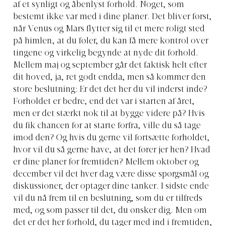
af et synligt og åbenlyst forhold. Noget, som
bestemt ikke var med i dine planer. Det bliver først,
når Venus og Mars flytter sig til et mere roligt sted
på himlen, at du føler, du kan få mere kontrol over
tingene og virkelig begynde at nyde dit forhold.
Mellem maj og september går det faktisk helt efter
dit hoved, ja, ret godt endda, men så kommer den
store beslutning: Er det det her du vil inderst inde?
Forholdet er bedre, end det var i starten af året,
men er det stærkt nok til at bygge videre på? Hvis
du fik chancen for at starte forfra, ville du så tage
imod den? Og hvis du gerne vil fortsætte forholdet,
hvor vil du så gerne have, at det fører jer hen? Hvad
er dine planer for fremtiden? Mellem oktober og
december vil det hver dag være disse spørgsmål og
diskussioner, der optager dine tanker. I sidste ende
vil du nå frem til en beslutning, som du er tilfreds
med, og som passer til det, du ønsker dig. Men om
det er det her forhold, du tager med ind i fremtiden,