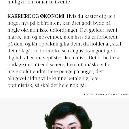
muligvis en romance i vente.
KARRIERE OG ØKONOMI:
Hvis du kaster dig ud i
noget nyt på jobfronten, kan året godt byde på
nogle økonomiske udfordringer. Det gælder især i
marts, juni og november, men hvis du er forberedt
på dem og får opbakning fra dem, du holder af, skal
det nok gå. En formørkelse i august kan godt give
dig lidt af en mavepuster. Men husk: Det er bedre at
opdage det nu end senere, hvor du måske ville
have spildt endnu flere penge på noget, der
alligevel aldrig ville kunne betale sig. Vær
optimistisk, så skal det hele nok gå.
FOTO: JIMMY ADAMS YAMPS