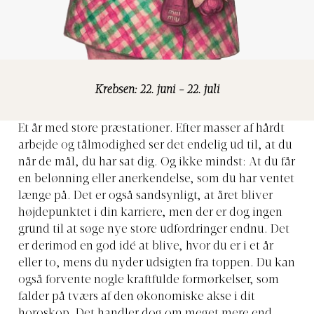
Krebsen: 22. juni - 22. juli
Et år med store præstationer. Efter masser af hårdt
arbejde og tålmodighed ser det endelig ud til, at du
når de mål, du har sat dig. Og ikke mindst: At du får
en belønning eller anerkendelse, som du har ventet
længe på. Det er også sandsynligt, at året bliver
højdepunktet i din karriere, men der er dog ingen
grund til at søge nye store udfordringer endnu. Det
er derimod en god idé at blive, hvor du er i et år
eller to, mens du nyder udsigten fra toppen. Du kan
også forvente nogle kraftfulde formørkelser, som
falder på tværs af den økonomiske akse i dit
horoskop. Det handler dog om meget mere end