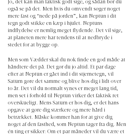
Jo, det kan man faktisk godt sige, og sådan bør du
også se på det. Men hvis du omvendt søger noget
mere fast og “nede på jorden”, kan Neptun i dit
tegn godt stikke en kæp i hjulet. Neptuns
indflydelse er nemlig meget flydende. Det vil sige,
at planeten mere har tendens til at nedbryde i
stedet for at bygge op.
Men som Vædder skal du nok finde en god måde at
håndtere det på. Det gør du jo altid. Et par dage
efter at Neptun er gået ind i dit stjernetegn, vil
Saturn gøre det samme og blive hos dig i lidt over
to år. Det vil du normalt synes er meget lang tid,
men set i forhold til Neptun virker det faktisk ret
overskueligt. Mens Saturn er hos dig, er det hans
opgave at gøre dig stærkere og mere hård i
betrækket. Måske kommer han for at give dig
noget af den fasthed, som Neptun tager fra dig. Men
én ting er sikker: Om et par måneder vil du være et