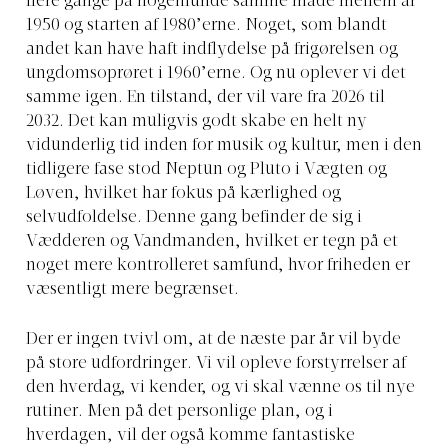
flere gange på nogenlunde samme måde mellem år
1950 og starten af 1980’erne. Noget, som blandt
andet kan have haft indflydelse på frigørelsen og
ungdomsoprøret i 1960’erne. Og nu oplever vi det
samme igen. En tilstand, der vil vare fra 2026 til
2032. Det kan muligvis godt skabe en helt ny
vidunderlig tid inden for musik og kultur, men i den
tidligere fase stod Neptun og Pluto i Vægten og
Løven, hvilket har fokus på kærlighed og
selvudfoldelse. Denne gang befinder de sig i
Vædderen og Vandmanden, hvilket er tegn på et
noget mere kontrolleret samfund, hvor friheden er
væsentligt mere begrænset.
Der er ingen tvivl om, at de næste par år vil byde
på store udfordringer. Vi vil opleve forstyrrelser af
den hverdag, vi kender, og vi skal vænne os til nye
rutiner. Men på det personlige plan, og i
hverdagen, vil der også komme fantastiske