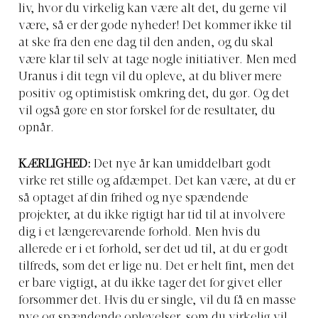
liv, hvor du virkelig kan være alt det, du gerne vil
være, så er der gode nyheder! Det kommer ikke til
at ske fra den ene dag til den anden, og du skal
være klar til selv at tage nogle initiativer. Men med
Uranus i dit tegn vil du opleve, at du bliver mere
positiv og optimistisk omkring det, du gør. Og det
vil også gøre en stor forskel for de resultater, du
opnår.
KÆRLIGHED:
Det nye år kan umiddelbart godt
virke ret stille og afdæmpet. Det kan være, at du er
så optaget af din frihed og nye spændende
projekter, at du ikke rigtigt har tid til at involvere
dig i et længerevarende forhold. Men hvis du
allerede er i et forhold, ser det ud til, at du er godt
tilfreds, som det er lige nu. Det er helt fint, men det
er bare vigtigt, at du ikke tager det for givet eller
forsømmer det. Hvis du er single, vil du få en masse
nye og spændende oplevelser, som du virkelig vil