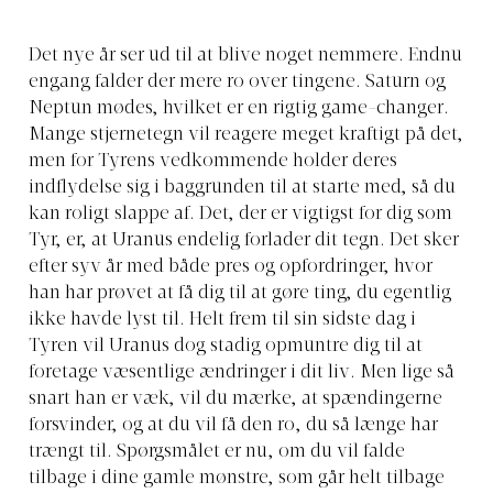
Det nye år ser ud til at blive noget nemmere. Endnu
engang falder der mere ro over tingene. Saturn og
Neptun mødes, hvilket er en rigtig game-changer.
Mange stjernetegn vil reagere meget kraftigt på det,
men for Tyrens vedkommende holder deres
indflydelse sig i baggrunden til at starte med, så du
kan roligt slappe af. Det, der er vigtigst for dig som
Tyr, er, at Uranus endelig forlader dit tegn. Det sker
efter syv år med både pres og opfordringer, hvor
han har prøvet at få dig til at gøre ting, du egentlig
ikke havde lyst til. Helt frem til sin sidste dag i
Tyren vil Uranus dog stadig opmuntre dig til at
foretage væsentlige ændringer i dit liv. Men lige så
snart han er væk, vil du mærke, at spændingerne
forsvinder, og at du vil få den ro, du så længe har
trængt til. Spørgsmålet er nu, om du vil falde
tilbage i dine gamle mønstre, som går helt tilbage