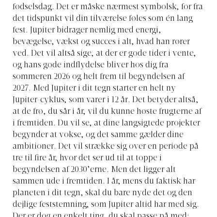
fødselsdag. Det er måske nærmest symbolsk, for fra
det tidspunkt vil din tilværelse føles som én lang
fest. Jupiter bidrager nemlig med energi,
bevægelse, vækst og succes i alt, hvad han rører
ved. Det vil altså sige, at der er gode tider i vente,
og hans gode indflydelse bliver hos dig fra
sommeren 2026 og helt frem til begyndelsen af
2027. Med Jupiter i dit tegn starter en helt ny
Jupiter-cyklus, som varer i 12 år. Det betyder altså,
at de frø, du sår i år, vil du kunne høste frugterne af
i fremtiden. Du vil se, at dine langsigtede projekter
begynder at vokse, og det samme gælder dine
ambitioner. Det vil strække sig over en periode på
tre til fire år, hvor det ser ud til at toppe i
begyndelsen af 2030’erne. Men det ligger alt
sammen ude i fremtiden. I år, mens du faktisk har
planeten i dit tegn, skal du bare nyde det og den
dejlige feststemning, som Jupiter altid har med sig.
Der er dog en enkelt ting, du skal passe på med: