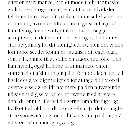
efter en ny romance, kan et møde i februar måske
godt føre til noget mere, end at I bare udveksler
telefonnumre. Hvis du på den anden side kæmper i
et forhold, hvor der ikke er mere gnist tilbage, så
kan det også være tidspunktet, hvor I begge
accepterer, at det er slut. Det er noget, der har ret
stor betydning for dit kærlighedsliv, men det er den
formørkelse, der kommer i august i dit eget tegn,
som vil komme til at spille en afgørende rolle. Den
kan nemlig også komme til at markere enten
starten eller afslutningen på et forhold. Men den vil
ligeledes give dig mulighed for at tage dit liv op til
overvejelse og se lidt nærmere på den nuværende
udgave af dig selv. Vil du fortsætte med at være
den, du er nu? Eller vil du gerne forandre dig? Og
hvilket forhold kan du se dig selv i? Ja, det er nogle
store spørgsmål, og for at du kan svare på dem, må
du være både modig og ærlig.