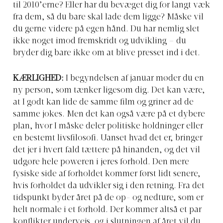
til 2010’erne? Eller har du bevæget dig for langt væk
fra dem, så du bare skal lade dem ligge? Måske vil
du gerne videre på egen hånd. Du har nemlig slet
ikke noget imod fremskridt og udvikling – du
bryder dig bare ikke om at blive presset ind i det.
KÆRLIGHED:
I begyndelsen af januar møder du en
ny person, som tænker ligesom dig. Det kan være,
at I godt kan lide de samme film og griner ad de
samme jokes. Men det kan også være på et dybere
plan, hvor I måske deler politiske holdninger eller
en bestemt livsfilosofi. Uanset hvad det er, bringer
det jer i hvert fald tættere på hinanden, og det vil
udgøre hele poweren i jeres forhold. Den mere
fysiske side af forholdet kommer først lidt senere,
hvis forholdet da udvikler sig i den retning. Fra det
tidspunkt byder året på de op- og nedture, som er
helt normale i et forhold. Der kommer altså et par
konflikter undervejs, og i slutningen af året vil du