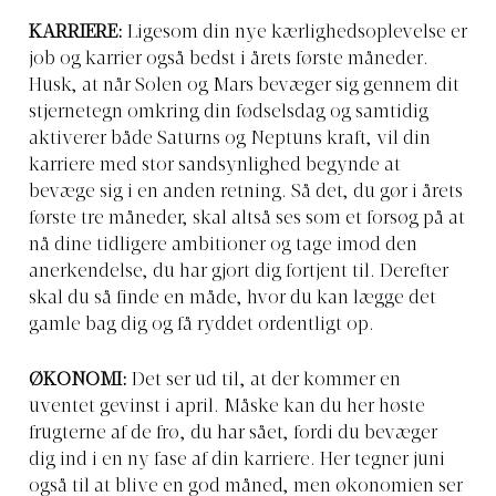
KARRIERE:
Ligesom din nye kærlighedsoplevelse er
job og karrier også bedst i årets første måneder.
Husk, at når Solen og Mars bevæger sig gennem dit
stjernetegn omkring din fødselsdag og samtidig
aktiverer både Saturns og Neptuns kraft, vil din
karriere med stor sandsynlighed begynde at
bevæge sig i en anden retning. Så det, du gør i årets
første tre måneder, skal altså ses som et forsøg på at
nå dine tidligere ambitioner og tage imod den
anerkendelse, du har gjort dig fortjent til. Derefter
skal du så finde en måde, hvor du kan lægge det
gamle bag dig og få ryddet ordentligt op.
ØKONOMI:
Det ser ud til, at der kommer en
uventet gevinst i april. Måske kan du her høste
frugterne af de frø, du har sået, fordi du bevæger
dig ind i en ny fase af din karriere. Her tegner juni
også til at blive en god måned, men økonomien ser