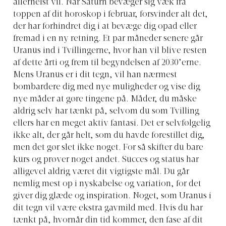
allerhelst vil. Når Saturn bevæger sig væk fra
toppen af dit horoskop i februar, forsvinder alt det,
der har forhindret dig i at bevæge dig opad eller
fremad i en ny retning. Et par måneder senere går
Uranus ind i Tvillingerne, hvor han vil blive resten
af dette årti og frem til begyndelsen af 2030’erne.
Mens Uranus er i dit tegn, vil han nærmest
bombardere dig med nye muligheder og vise dig
nye måder at gøre tingene på. Måder, du måske
aldrig selv har tænkt på, selvom du som Tvilling
ellers har en meget aktiv fantasi. Det er selvfølgelig
ikke alt, der går helt, som du havde forestillet dig,
men det gør slet ikke noget. For så skifter du bare
kurs og prøver noget andet. Succes og status har
alligevel aldrig været dit vigtigste mål. Du går
nemlig mest op i nyskabelse og variation, for det
giver dig glæde og inspiration. Noget, som Uranus i
dit tegn vil være ekstra gavmild med. Hvis du har
tænkt på, hvornår din tid kommer, den fase af dit