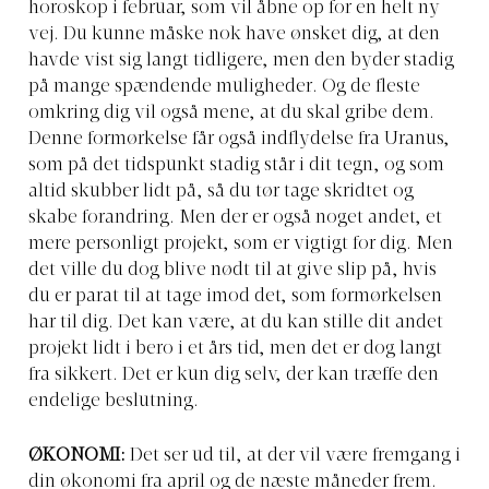
horoskop i februar, som vil åbne op for en helt ny
vej. Du kunne måske nok have ønsket dig, at den
havde vist sig langt tidligere, men den byder stadig
på mange spændende muligheder. Og de fleste
omkring dig vil også mene, at du skal gribe dem.
Denne formørkelse får også indflydelse fra Uranus,
som på det tidspunkt stadig står i dit tegn, og som
altid skubber lidt på, så du tør tage skridtet og
skabe forandring. Men der er også noget andet, et
mere personligt projekt, som er vigtigt for dig. Men
det ville du dog blive nødt til at give slip på, hvis
du er parat til at tage imod det, som formørkelsen
har til dig. Det kan være, at du kan stille dit andet
projekt lidt i bero i et års tid, men det er dog langt
fra sikkert. Det er kun dig selv, der kan træffe den
endelige beslutning.
ØKONOMI:
Det ser ud til, at der vil være fremgang i
din økonomi fra april og de næste måneder frem.