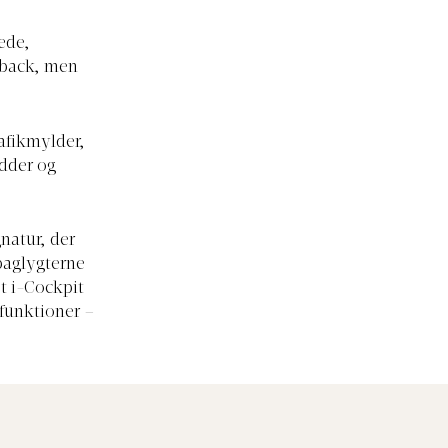
æde,
hback, men
afikmylder,
udder og
natur, der
 baglygterne
t i-Cockpit
 funktioner –