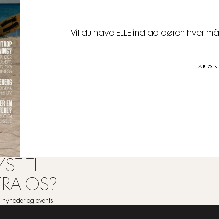
Vil du have ELLE ind ad døren hver m
ABON
ST TIL
FRA OS?
om nyheder og events