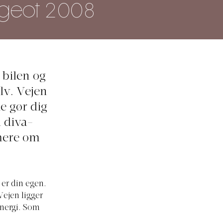
ugeot 2008
 bilen og
elv. Vejen
e gør dig
i diva-
mere om
 er din egen.
Vejen ligger
energi. Som