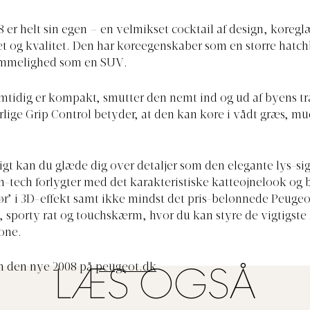
 er helt sin egen – en velmikset cocktail af design, køregl
et og kvalitet. Den har køreegenskaber som en større hatc
ummelighed som en SUV.
mtidig er kompakt, smutter den nemt ind og ud af byens tr
lige Grip Control betyder, at den kan køre i vådt græs, m
t kan du glæde dig over detaljer som den elegante lys-sig
gh-tech forlygter med det karakteristiske katteøjnelook og
r’ i 3D-effekt samt ikke mindst det pris-belønnede Peugeo
e, sporty rat og touchskærm, hvor du kan styre de vigtigste
one.
 den nye 2008 på
peugeot.dk
LÆS OGSÅ