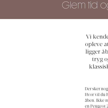
Glem tid 
Vi kende
opleve at
ligger å
tryg o
klassi
Der sker nog
Hvor vil du 
åben. Ikke m
en Peugeot 2