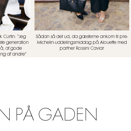
 Curtin: “Jeg
Sådan så det ud, da gæsterne ankom til pre-
ste generation
Michelin-uddelingsmiddag på Alouette med
på, at gode
partner Rossini Caviar
ing af andre”
N PÅ GADEN