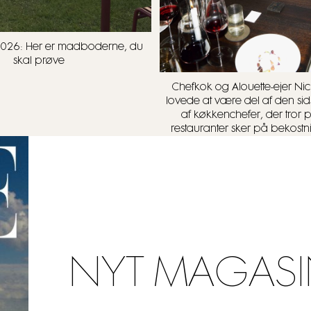
t 2026: Her er madboderne, du
skal prøve
Chefkok og Alouette-ejer Nick
lovede at være del af den sid
af køkkenchefer, der tror 
restauranter sker på bekostn
NYT MAGASI