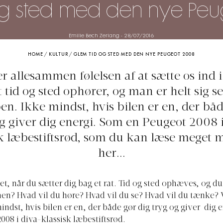
og sted med den nye Pe
Emilie Bech Zerlang
-
28/07/2016
HOME
/
KULTUR
/
GLEM TID OG STED MED DEN NYE PEUGEOT 2008
r allesammen følelsen af at sætte os ind i
 tid og sted ophører, og man er helt sig s
ben. Ikke mindst, hvis bilen er en, der båd
g giver dig energi. Som en Peugeot 2008 
sk læbestiftsrød, som du kan læse meget 
her...
et, når du sætter dig bag et rat. Tid og sted ophæves, og du
hen? Hvad vil du høre? Hvad vil du se? Hvad vil du tænke? 
indst, hvis bilen er en, der både gør dig tryg og giver dig 
008 i diva-klassisk læbestiftsrød.