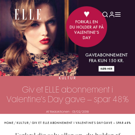
KULTUR
Giv et ELLE abonnement i
Valentine’s Day gave – spar 48%
Af Redaktionen
-
01/02/2018
HOME
/
KULTUR
/
GIV ET ELLE ABONNEMENT I VALENTINE’S DAY GAVE – SPAR 48%