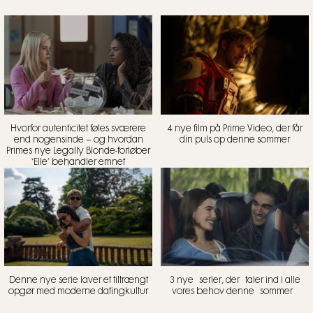
Hvorfor autenticitet føles sværere
4 nye film på Prime Video, der får
end nogensinde – og hvordan
din puls op denne sommer
Primes nye Legally Blonde-forløber
‘Elle’ behandler emnet
Denne nye serie laver et tiltrængt
3 nye serier, der taler ind i alle
opgør med moderne datingkultur
vores behov denne sommer