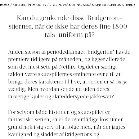
HOME
/
KULTUR
/
FILM OG TV
/
STOR FORVANDLING: SÅDAN SER BRIDGERTON-STJERNERNE UD UDEN DERES FINE KOSTUMER
Kan du genkende disse Bridgerton-
stjerner, når de ikke har deres fine 1800-
tals-uniform på?
Anden sæson af periodedramaet ‘Bridgerton’ havde
premiere tidligere på måneden, og ligger allerede
som det mest sete på Netflix. Og det er særligt
takket være skuespillernes eminente evne til at
bringe deres karakterer til live, at serien er så
binge
-
værdig. Men hvordan ser de ud uden deres
farverige kjoler og skræddersyede jakkesæt?
For selvom både historien og skuespillet er
fantastisk i serien, så er de overdådige kostumer
grund nok i sig selv til at følge med, når der jagtes
kærlighed og sladder af Bridgertons og