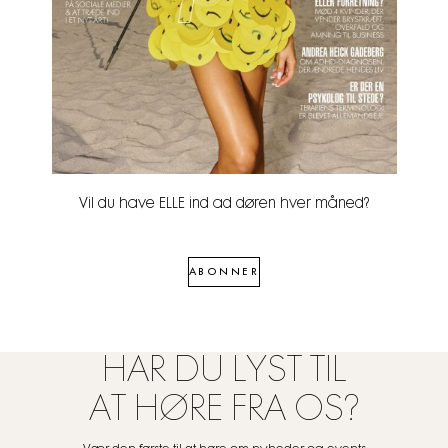
Vil du have ELLE ind ad døren hver måned?
ABONNER
HAR DU LYST TIL
AT HØRE FRA OS?