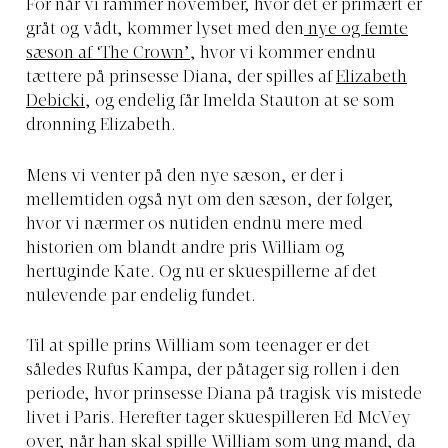
For når vi rammer november, hvor det er primært er
gråt og vådt, kommer lyset med den
nye og femte
sæson af ‘The Crown’
, hvor vi kommer endnu
tættere på prinsesse Diana, der spilles af
Elizabeth
Debicki
, og endelig får Imelda Stauton at se som
dronning Elizabeth.
Mens vi venter på den nye sæson, er der i
mellemtiden også nyt om den sæson, der følger,
hvor vi nærmer os nutiden endnu mere med
historien om blandt andre pris William og
hertuginde Kate. Og nu er skuespillerne af det
nulevende par endelig fundet.
Til at spille prins William som teenager er det
således Rufus Kampa, der påtager sig rollen i den
periode, hvor prinsesse Diana på tragisk vis mistede
livet i Paris. Herefter tager skuespilleren Ed McVey
over, når han skal spille William som ung mand, da