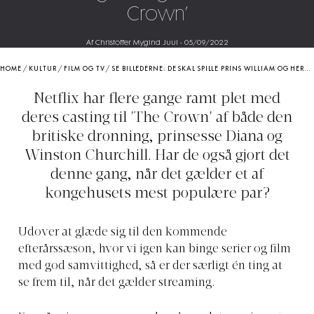
Crown’
Af Christoffer Mygind Juul
-
05/09/2022
HOME
/
KULTUR
/
FILM OG TV
/
SE BILLEDERNE: DE SKAL SPILLE PRINS WILLIAM OG HERTUGINDE KATE I ‘THE CROWN’
Netflix har flere gange ramt plet med
deres casting til 'The Crown' af både den
britiske dronning, prinsesse Diana og
Winston Churchill. Har de også gjort det
denne gang, når det gælder et af
kongehusets mest populære par?
Udover at glæde sig til den kommende
efterårssæson, hvor vi igen kan binge serier og film
med god samvittighed, så er der særligt én ting at
se frem til, når det gælder streaming.