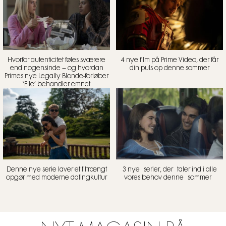
Hvorfor autenticitet føles sværere
4 nye film på Prime Video, der får
end nogensinde – og hvordan
din puls op denne sommer
Primes nye Legally Blonde-forløber
‘Elle’ behandler emnet
Denne nye serie laver et tiltrængt
3 nye serier, der taler ind i alle
opgør med moderne datingkultur
vores behov denne sommer