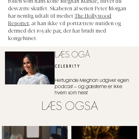
rollen som hans kone Meghan Markle, bliver du
desværre skuffet. Skaberen af serien Peter Morgan
har nemlig udtalt til mediet
The Hollywood
Reporter
, at han ikke vil portrættere nutiden og
dermed det royale par, der har brudt med
kongehuset.
LÆS OGÅ
CELEBRITY
Hertuginde Meghan udgiver egen
podcast – og gæsterne er ikke
hvem som helst
LÆS OGSÅ