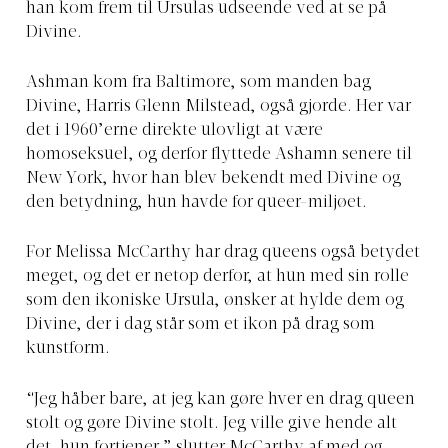
han kom frem til Ursulas udseende ved at se på
Divine.
Ashman kom fra Baltimore, som manden bag
Divine, Harris Glenn Milstead, også gjorde. Her var
det i 1960’erne direkte ulovligt at være
homoseksuel, og derfor flyttede Ashamn senere til
New York, hvor han blev bekendt med Divine og
den betydning, hun havde for queer-miljøet.
For Melissa McCarthy har drag queens også betydet
meget, og det er netop derfor, at hun med sin rolle
som den ikoniske Ursula, ønsker at hylde dem og
Divine, der i dag står som et ikon på drag som
kunstform.
“Jeg håber bare, at jeg kan gøre hver en drag queen
stolt og gøre Divine stolt. Jeg ville give hende alt
det, hun fortjener,” slutter McCarthy af med og