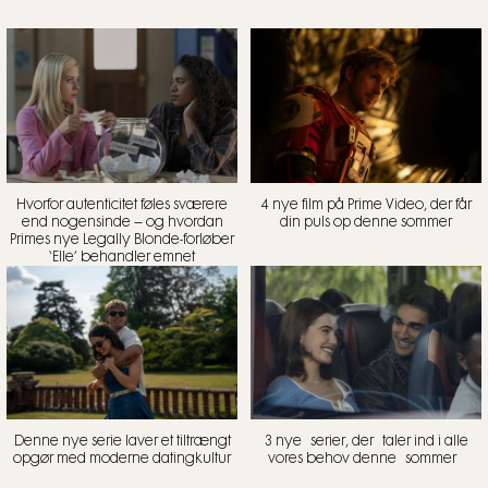
Hvorfor autenticitet føles sværere
4 nye film på Prime Video, der får
end nogensinde – og hvordan
din puls op denne sommer
Primes nye Legally Blonde-forløber
‘Elle’ behandler emnet
Denne nye serie laver et tiltrængt
3 nye serier, der taler ind i alle
opgør med moderne datingkultur
vores behov denne sommer