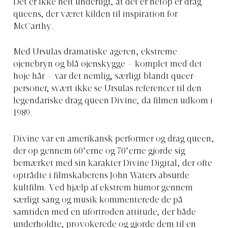
Det er ikke helt underligt, at det er netop er drag
queens, der været kilden til inspiration for
McCarthy.
Med Ursulas dramatiske ageren, ekstreme
øjenebryn og blå øjenskygge – komplet med det
høje hår – var det nemlig, særligt blandt queer-
personer, svært ikke se Ursulas referencer til den
legendariske drag queen Divine, da filmen udkom i
1989.
Divine var en amerikansk performer og drag queen,
der op gennem 60’erne og 70’erne gjorde sig
bemærket med sin karakter Divine Digital, der ofte
optrådte i filmskaberens John Waters absurde
kultfilm. Ved hjælp af ekstrem humor gennem
særligt sang og musik kommenterede de på
samtiden med en ufortrøden attitude, der både
underholdte, provokerede og gjorde dem til en