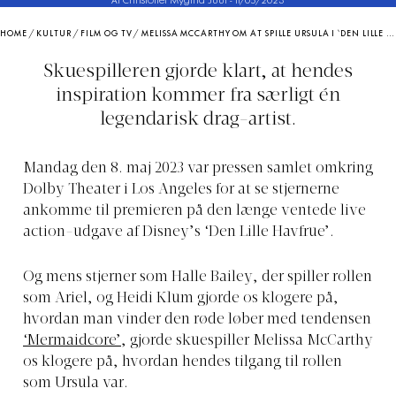
Af Christoffer Mygind Juul
-
11/05/2023
HOME
/
KULTUR
/
FILM OG TV
/
MELISSA MCCARTHY OM AT SPILLE URSULA I ‘DEN LILLE HAVFRUE’: “JEG VIL GØRE ALLE DRAG QUEENS STOLTE”
Skuespilleren gjorde klart, at hendes
inspiration kommer fra særligt én
legendarisk drag-artist.
Mandag den 8. maj 2023 var pressen samlet omkring
Dolby Theater i Los Angeles for at se stjernerne
ankomme til premieren på den længe ventede live
action-udgave af Disney’s ‘Den Lille Havfrue’.
Og mens stjerner som Halle Bailey, der spiller rollen
som Ariel, og Heidi Klum gjorde os klogere på,
hvordan man vinder den røde løber med tendensen
‘Mermaidcore’
, gjorde skuespiller Melissa McCarthy
os klogere på, hvordan hendes tilgang til rollen
som Ursula var.