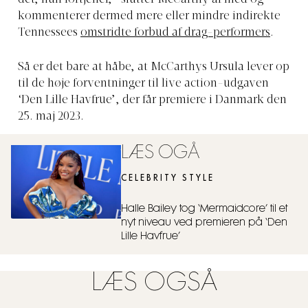
kommenterer dermed mere eller mindre indirekte
Tennessees
omstridte forbud af drag-performers
.
Så er det bare at håbe, at McCarthys Ursula lever op
til de høje forventninger til live action-udgaven
‘Den Lille Havfrue’, der får premiere i Danmark den
25. maj 2023.
LÆS OGÅ
CELEBRITY STYLE
Halle Bailey tog ‘Mermaidcore’ til et
nyt niveau ved premieren på ‘Den
Lille Havfrue’
LÆS OGSÅ