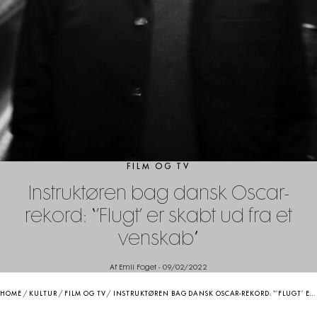
FILM OG TV
Instruktøren bag dansk Oscar-
rekord: “’Flugt’ er skabt ud fra et
venskab”
Af Emil Foget
-
09/02/2022
HOME
/
KULTUR
/
FILM OG TV
/
INSTRUKTØREN BAG DANSK OSCAR-REKORD: “’FLUGT’ ER SKABT UD FRA ET VENSKAB”