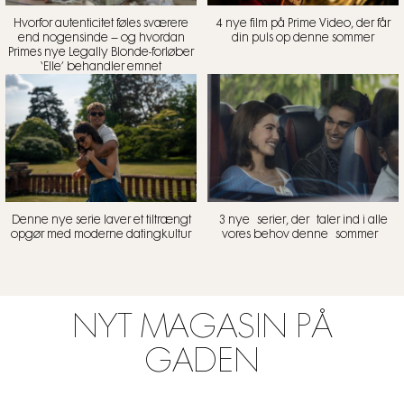
Hvorfor autenticitet føles sværere
4 nye film på Prime Video, der får
end nogensinde – og hvordan
din puls op denne sommer
Primes nye Legally Blonde-forløber
‘Elle’ behandler emnet
Denne nye serie laver et tiltrængt
3 nye serier, der taler ind i alle
opgør med moderne datingkultur
vores behov denne sommer
NYT MAGASIN PÅ
GADEN