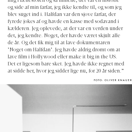
mig i lænestolen og så filmene, det var en historie
og side af min farfar, jeg ikke kendte til, og som jeg
blev suget ind i. Halfdan var den sjove farfar, der
fyrede jokes af og havde en kasse med sodavand i
kælderen. Jeg oplevede, at der var en verden under
det, jeg kendte. Noget, der havde været skjult alle
de år. Og det fik mig til at lave dokumentaren
’Noget om Halfdan’. Jeg havde aldrig drømt om at
lave film i Hollywood eller make it big in the US.
Det er ligesom bare sket. Jeg havde ikke regnet med
at sidde her, hvor jeg sidder lige nu, for 20 år siden.”
FOTO: OLIVER KNAUER