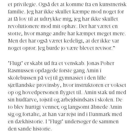
et privilegie. Også det at komme fra en kunstnerisk
familie. Jeg har ikke skullet kæmpe mod noget for
at få lov til at udtrykke mig, jeg har ikke skullet
revolutionere mod mit ophav. Der har været en
støtte, hvor mange andre har kæmpet meget mere.
Men det har også været kedeligt, at der ikke var
noget oprør. Jeg burde jo være blevet revisor.”
’Flugt’ er skabt ud fra et venskab. Jonas Poher
Rasmussen opdagede første gang Amin i
skolebussen på vej til gymnasiet i den lille
sjællandske provinsby, hvor instruktøren er vokset
op og hovedpersonen flygtet til. Amin stak ud med
sin hudfarve, tøjstil og arbejdsindsats i skolen. De
to blev hurtigt venner, og langsomt åbnede Amin
sig og fortalte, at han var rejst ind i Danmark med
en dækhistorie. I ’Flugt’ undersøger de sammen
den sande historie.