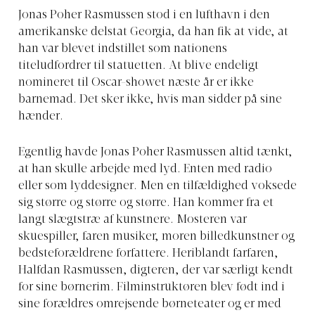
Jonas Poher Rasmussen stod i en lufthavn i den
amerikanske delstat Georgia, da han fik at vide, at
han var blevet indstillet som nationens
titeludfordrer til statuetten. At blive endeligt
nomineret til Oscar-showet næste år er ikke
barnemad. Det sker ikke, hvis man sidder på sine
hænder.
Egentlig havde Jonas Poher Rasmussen altid tænkt,
at han skulle arbejde med lyd. Enten med radio
eller som lyddesigner. Men en tilfældighed voksede
sig større og større og større. Han kommer fra et
langt slægtstræ af kunstnere. Mosteren var
skuespiller, faren musiker, moren billedkunstner og
bedsteforældrene forfattere. Heriblandt farfaren,
Halfdan Rasmussen, digteren, der var særligt kendt
for sine børnerim. Filminstruktøren blev født ind i
sine forældres omrejsende børneteater og er med