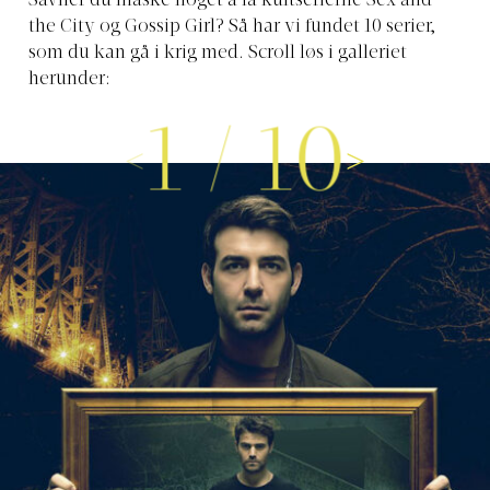
Savner du måske noget á la kultserierne Sex and
the City og Gossip Girl? Så har vi fundet 10 serier,
som du kan gå i krig med. Scroll løs i galleriet
herunder:
1
/
10