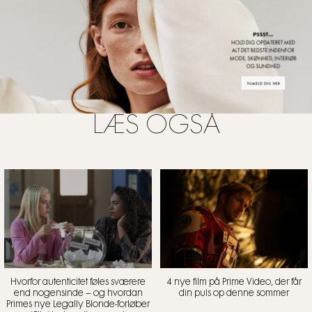
kærlighed og mord. Selveste Kim Cattral (aka. Samantha
Jones fra Sex and the City) medvirker i denne serie, så den
skal da have et forsøg, synes vi! 1. sæson af serien kan ses
på HBO, og det siges, at en 2. sæson er på vej!
LÆS OGSÅ
Hvorfor autenticitet føles sværere
4 nye film på Prime Video, der får
end nogensinde – og hvordan
din puls op denne sommer
Primes nye Legally Blonde-forløber