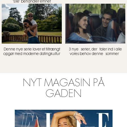
‘Elle’ behandler emnet
Denne nye serie laver et tiltrængt
3 nye serier, der taler ind i alle
opgør med moderne datingkultur
vores behov denne sommer
NYT MAGASIN PÅ
GADEN