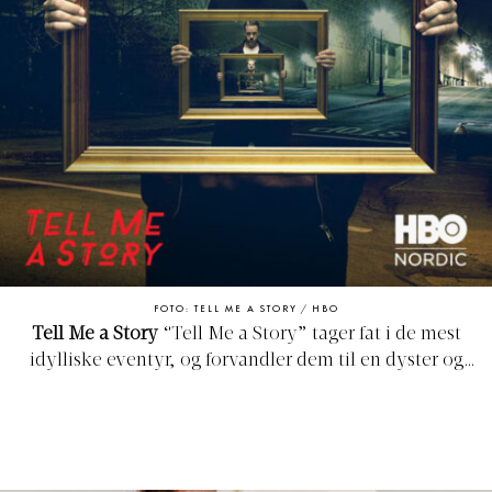
FOTO: TELL ME A STORY / HBO
Tell Me a Story
“Tell Me a Story” tager fat i de mest
idylliske eventyr, og forvandler dem til en dyster og
foruroligende thriller-serie. 1. sæson af serien finder sted i
New York, og forvandler de tre eventyr ”De tre små grise”,
”Den lille Rødhætte” og ”Hans og Grete” til en
bedragerisk fortælling om tab, grådighed, hævn,