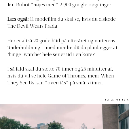
Mr. Robot ”nøjes med” 2.900 google-søgninger.
Læs også:
11 modefilm du skal se, hvis du elskede
The Devil Wears Prada.
Her er altså 20 gode bud på efteråret og vinterens
underholdning – med mindre du da planlægger at
‘binge-watche’ hele serier ud i en køre?
I så fald skal du sætte 70 timer og 25 minutter af,
hvis du vil se hele Game of Thrones, mens When
They See Us kan ”overstås” på små 5 timer.
FOTO: NETFLIX