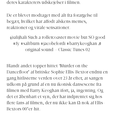
deres karakterers udskejelser i filmen.
De er blevet modtaget med alt fra forargelse til
begær, hvilket har affødt alskens memes,
reaktioner og virale sensationer.
@alijhali
Such a rollercoaster movie but SO good
#fy
#saltburn
#jacobelordi
#barrykeoghan
♬
original sound – Classic Tunes 02
Blandt andet topper hittet ‘Murder on the
Dancefloor’ af britiske Sophie Ellis-Bextor endnu en
gang hitlisterne verden over 23 år efter, at sangen
udkom på grund af en nu ikonisk dansescene fra
filmen med Barry Keoghan iført, ja, ingenting. Og
det er åbenbart et syn, der har indprentet sig hos
flere fans af filmen, der nu ikke kan få nok af Ellis-
Bextors 00’er-hit.