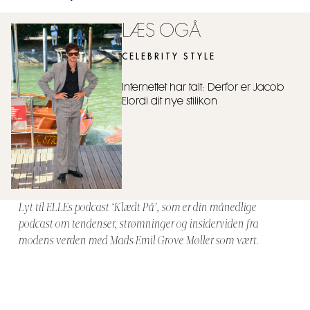
LÆS OGÅ
CELEBRITY STYLE
Internettet har talt: Derfor er Jacob
Elordi dit nye stilikon
Lyt til ELLEs podcast ‘Klædt På’, som er din månedlige
podcast om tendenser, strømninger og insiderviden fra
modens verden med Mads Emil Grove Møller som vært.