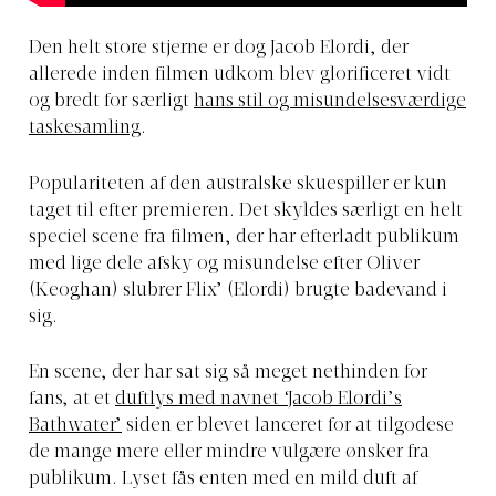
Den helt store stjerne er dog Jacob Elordi, der
allerede inden filmen udkom blev glorificeret vidt
og bredt for særligt
hans stil og misundelsesværdige
taskesamling
.
Populariteten af den australske skuespiller er kun
taget til efter premieren. Det skyldes særligt en helt
speciel scene fra filmen, der har efterladt publikum
med lige dele afsky og misundelse efter Oliver
(Keoghan) slubrer Flix’ (Elordi) brugte badevand i
sig.
En scene, der har sat sig så meget nethinden for
fans, at et
duftlys med navnet ‘Jacob Elordi’s
Bathwater’
siden er blevet lanceret for at tilgodese
de mange mere eller mindre vulgære ønsker fra
publikum. Lyset fås enten med en mild duft af