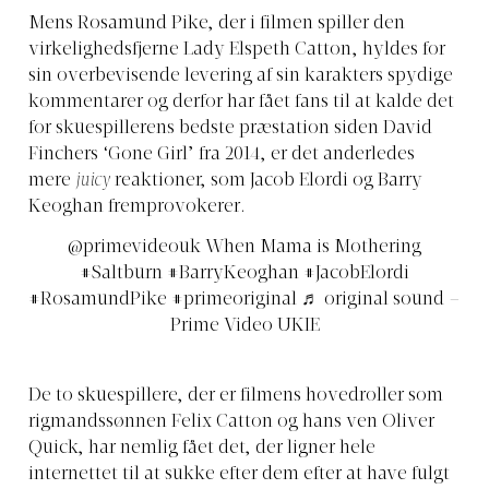
Mens Rosamund Pike, der i filmen spiller den
virkelighedsfjerne Lady Elspeth Catton, hyldes for
sin overbevisende levering af sin karakters spydige
kommentarer og derfor har fået fans til at kalde det
for skuespillerens bedste præstation siden David
Finchers ‘Gone Girl’ fra 2014, er det anderledes
mere
juicy
reaktioner, som Jacob Elordi og Barry
Keoghan fremprovokerer.
@primevideouk
When Mama is Mothering
#Saltburn
#BarryKeoghan
#JacobElordi
#RosamundPike
#primeoriginal
♬ original sound –
Prime Video UKIE
De to skuespillere, der er filmens hovedroller som
rigmandssønnen Felix Catton og hans ven Oliver
Quick, har nemlig fået det, der ligner hele
internettet til at sukke efter dem efter at have fulgt