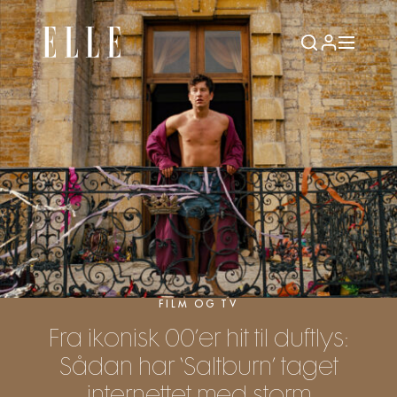
FILM OG TV
Fra ikonisk 00’er hit til duftlys:
Sådan har ‘Saltburn’ taget
internettet med storm