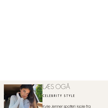
LÆS OGÅ
CELEBRITY STYLE
Kylie Jenner spottet i kjole fra