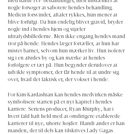
med hårde IVF-behandlinger, men mistænker at
nogle forsøger at sabotere hendes behandling.
Medicin forsvinder, aftaler rykkes, hun mener at
blive forfulgt. Da hun endelig bliver gravid, bryder
nogle ind i hendes hjem og stjæler
ultralydsbillederne. Men ikke engang hendes mand
tror på hende. Hendes læger fortæller, at hun har
mistet barnet, selvom hun mærker liv. Hun isolerer
sig i en afsides by og kan mærke at hendes
forfølgere er tæt på. Hun begynder derudover at
udvikle symptomer, der får hende til at undre sig
over, hvad det faktisk er, der vokser i hende.
For Kim Kardashian kan hendes medvirken måske
symbolisere starten på et nyt kapitel i hendes
karriere. Seriens producer, Ryan Murphy, har i
hvert fald haft held med at omdirigere etablerede
karrierer til nye, uhørte højder: Blandt andet er han
manden, der til dels kan tilskrives Lady Gagas