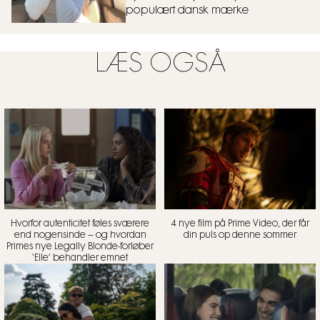
populært dansk mærke
LÆS OGSÅ
Hvorfor autenticitet føles sværere
4 nye film på Prime Video, der får
end nogensinde – og hvordan
din puls op denne sommer
Primes nye Legally Blonde-forløber
‘Elle’ behandler emnet