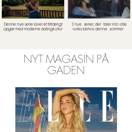
Denne nye serie laver et tiltrængt
3 nye serier, der taler ind i alle
opgør med moderne datingkultur
vores behov denne sommer
NYT MAGASIN PÅ
GADEN