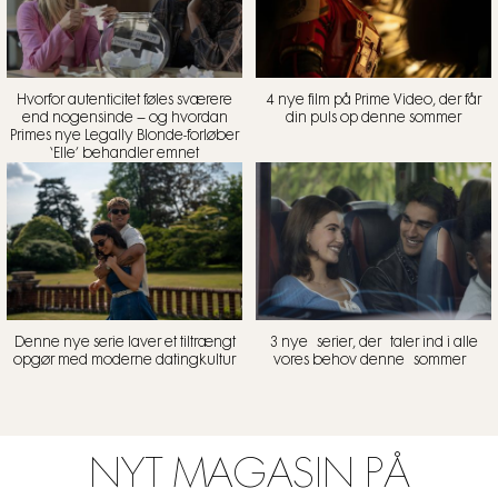
Hvorfor autenticitet føles sværere
4 nye film på Prime Video, der får
end nogensinde – og hvordan
din puls op denne sommer
Primes nye Legally Blonde-forløber
‘Elle’ behandler emnet
Denne nye serie laver et tiltrængt
3 nye serier, der taler ind i alle
opgør med moderne datingkultur
vores behov denne sommer
NYT MAGASIN PÅ