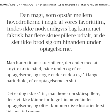
HOME
/
KULTUR
/
FILM OG TV
/
DISSE SKUESPILLERE HADEDE I VIRKELIGHEDEN HINANDEN
Den magi, som opstår mellem
hovedrollerne i nogle af vores favoritfilm,
findes ikke nødvendigvis bag kameraet –
faktisk har flere skuespillere udtalt, at de
slet ikke brød sig om hinanden under
optagelserne.
Man hører tit om skuespillere, der ender med at
knytte tætte bånd, både under og efter
optagelserne, og nogle ender endda også i lange
parforhold, efter optagelserne er slut.
Det er dog ikke så tit, man hører om skuespillere,
der slet ikke kunne fordrage hinanden under
optagelserne, og oftest kommer disse historier først
ud lang tid senere.