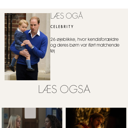
LÆS OGÅ
CELEBRITY
26 øjeblikke, hvor kendisforældre
og deres børn var iført matchende
tøj
LÆS OGSÅ