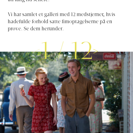
Vi har samlet et galleri med 12 medstjerner, hvis
hadefulde forhold satte fimoptagelserne på en
prøve. Se dem herunder.
1
/
12