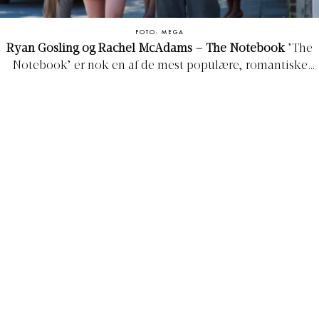
FOTO: MEGA
Ryan Gosling og Rachel McAdams – The Notebook
’The
Notebook’ er nok en af de mest populære, romantiske
film, og de to stjerner Ryan Gosling og Rachel McAdams
endte faktisk også med at finde sammen efter de havde
afsluttet optagelserne. Men forholdet mellem de to
hovedroller var ikke ligefrem sukkersødt fra begyndelsen
af. Da de to skuespillere begyndte at filme sammen,
kunne de slet ikke fordrage hinanden. På et tidspunkt blev
forholdet mellem dem så anstrengt, at Gosling spurgte
instruktøren, om de kunne finde en anden skuespiller,
som han kunne øve sine replikker med.