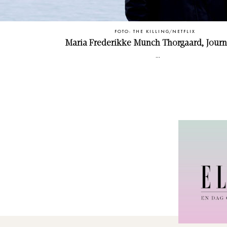
FOTO: THE KILLING/NETFLIX
Maria Frederikke Munch Thorgaard, Journa
"
Jeg skal se the Killing - Jeg elsker gys og krimi og d
efterforsker i mit næste liv, så selv om jeg så den for tre år
til en gensyn med The Killing (som er den engelske version
husker det som om, at stemning i serien er meget kold o
timingen kunne jo ikke være bedre!"