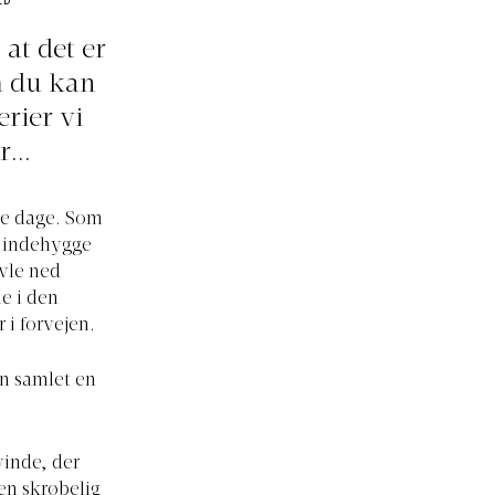
ED
 at det er
om du kan
rier vi
...
te dage. Som
r indehygge
avle ned
e i den
 i forvejen.
en samlet en
.
vinde, der
 en skrøbelig