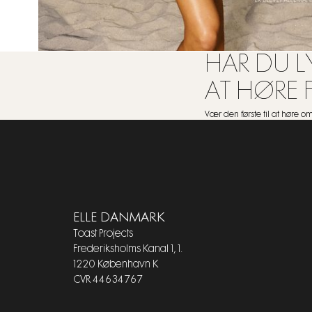
HAR DU LY
AT HØRE 
Vær den første til at høre 
ELLE DANMARK
Toast Projects
Frederiksholms Kanal 1, 1.
1220 København K
CVR 44634767