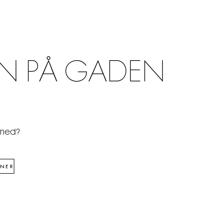
N PÅ GADEN
åned?
NER