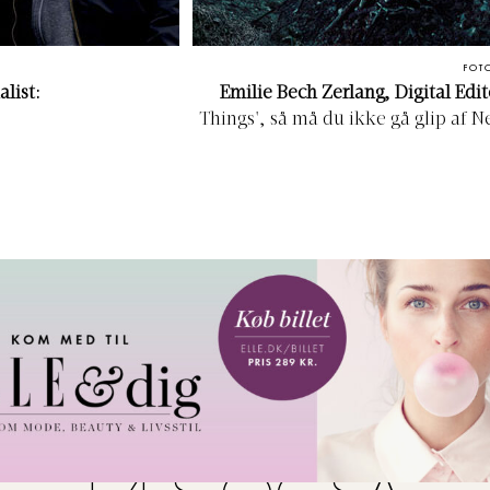
FOT
list:
Emilie Bech Zerlang, Digital Edit
Things', så må du ikke gå glip af N
rømmer om at blive
mange måder er ligeså mystisk og 8
 siden, må det være tid
dig til at blive trukket ind i et univ
 af Forbrydelsen). Jeg
kosmos krydret med n
g efterårsagtig, så