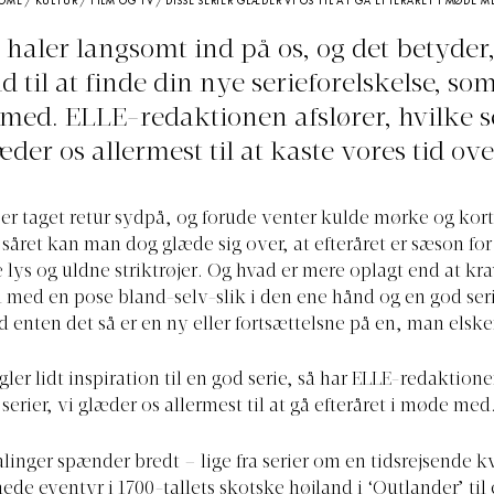
OME
/
KULTUR
/
FILM OG TV
/
DISSE SERIER GLÆDER VI OS TIL AT GÅ EFTERÅRET I MØDE M
 haler langsomt ind på os, og det betyder,
id til at finde din nye serieforelskelse, s
i med. ELLE-redaktionen afslører, hvilke se
æder os allermest til at kaste vores tid over
r taget retur sydpå, og forude venter kulde mørke og kor
å såret kan man dog glæde sig over, at efteråret er sæson fo
lys og uldne striktrøjer. Og hvad er mere oplagt end at kr
med en pose bland-selv-slik i den ene hånd og en god seri
 enten det så er en ny eller fortsættelsne på en, man elsker
ler lidt inspiration til en god serie, så har ELLE-redaktion
 serier, vi glæder os allermest til at gå efteråret i møde med
linger spænder bredt – lige fra serier om en tidsrejsende k
åede eventyr i 1700-tallets skotske højland i ‘Outlander’ til