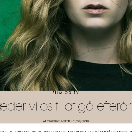
FILM OG TV
æder vi os til at gå efte
Af Christine Reitoft
-
31/08/2018