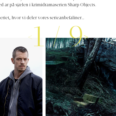
ed ar på sjælen i krimidramaserien Sharp Objects.
leriet, hvor vi deler vores serieanbefaliner…
1
/
9