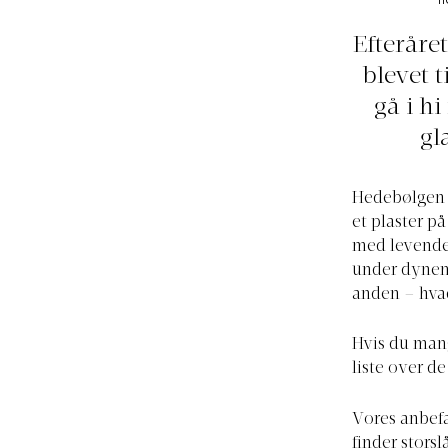
H
Efteråret
blevet t
gå i h
gl
Hedebølgen e
et plaster p
med levende 
under dynen 
anden – hvad
Hvis du mang
liste over de
Vores anbefa
finder storsl