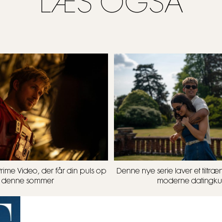
LÆS OGSÅ
Prime Video, der får din puls op
Denne nye serie laver et tilt
denne sommer
moderne datingkul