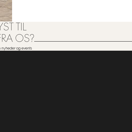
ST TIL
FRA OS?
om nyheder og events