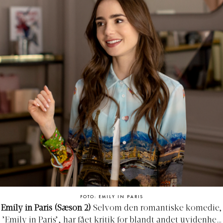
FOTO: EMILY IN PARIS
Emily in Paris (Sæson 2)
Selvom den romantiske komedie,
’Emily in Paris’,
har fået kritik for blandt andet uvidenhed