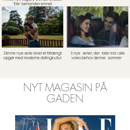
‘Elle’ behandler emnet
Denne nye serie laver et tiltrængt
3 nye serier, der taler ind i alle
opgør med moderne datingkultur
vores behov denne sommer
NYT MAGASIN PÅ
GADEN