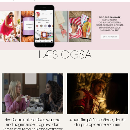
og dårligt skuespil
, så fangede serien os, da vi mest havde
brug for det, og vi levede kort (for vi bingewatchede
selvfølgelig) gennem Emily (Lily Collins) i fantastiske og
magiske Paris.
Vi glæder os til endnu en gang at leve lidt
gennem Emily
, og er spændte på, hvilke komplikationer
hende og Sylvies (Philippine Leroy-Beaulieu) forhold mon
møder, og endnu mere hvad der kommer til at ske med
LÆS OGSÅ
trekantsdramaet mellem Gabriel (Lucas Bravo), Camille
(Camille Razat) og hende selv.
Hvor?
Netflix
Hvornår?
Slut
2021.
Hvorfor autenticitet føles sværere
4 nye film på Prime Video, der får
end nogensinde – og hvordan
din puls op denne sommer
Primes nye Legally Blonde-forløber