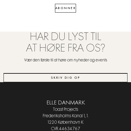
ABONNER
HAR DU LYST TIL
AT HØRE FRA OS?
Vær den første til at høre om nyheder og events
SKRIV DIG OP
ELLE DANMARK
Toast Projects
Frederiksholms Kanal 1, 1.
1220 København K
CVR 44634767