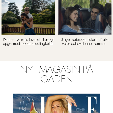
Denne nye serie laver et tiltrængt
3 nye serier, der taler ind i alle
opgør med moderne datingkultur
vores behov denne sommer
NYT MAGASIN PÅ
GADEN