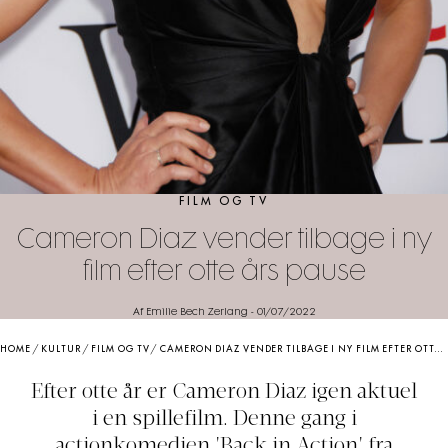
FILM OG TV
Cameron Diaz vender tilbage i ny
film efter otte års pause
Af Emilie Bech Zerlang
-
01/07/2022
HOME
/
KULTUR
/
FILM OG TV
/
CAMERON DIAZ VENDER TILBAGE I NY FILM EFTER OTTE ÅRS PAUSE
Efter otte år er Cameron Diaz igen aktuel
i en spillefilm. Denne gang i
actionkomedien 'Back in Action' fra