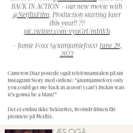
BACK IN ACTION – our new movie with
@NetflixFilm
. Production starting later
this year!! ??
pic.twitter.com/vyaGrUmbWb
— Jamie Foxx (@iamjamiefoxx)
June 29,
2022
Cameron Diaz postede også telefonsamtalen på sin
Instagram Story med ordene: “@iamjamiefoxx only
you could get me back in action! I can’t frickin wait
it’s gonna be a blast!”
Det er endnu ikke bekræftet, hvornår filmen får
premiere på Netflix.