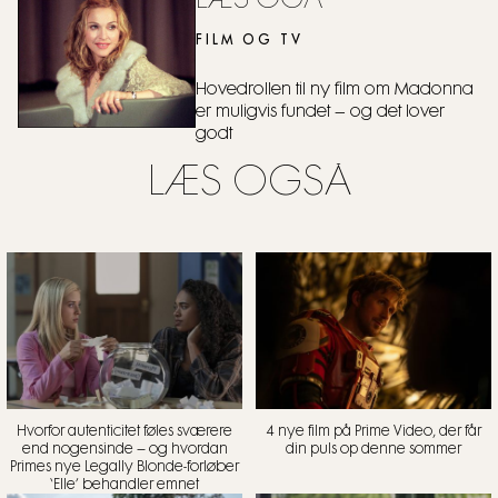
LÆS OGÅ
FILM OG TV
Hovedrollen til ny film om Madonna
er muligvis fundet – og det lover
godt
LÆS OGSÅ
Hvorfor autenticitet føles sværere
4 nye film på Prime Video, der får
end nogensinde – og hvordan
din puls op denne sommer
Primes nye Legally Blonde-forløber
‘Elle’ behandler emnet