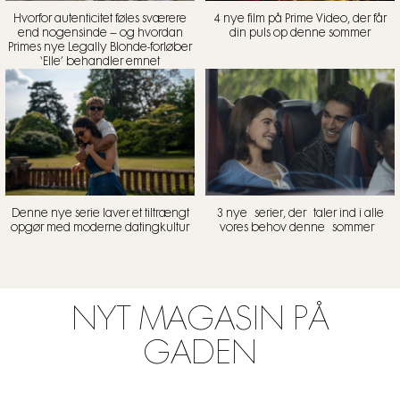
Hvorfor autenticitet føles sværere
4 nye film på Prime Video, der får
end nogensinde – og hvordan
din puls op denne sommer
Primes nye Legally Blonde-forløber
‘Elle’ behandler emnet
Denne nye serie laver et tiltrængt
3 nye serier, der taler ind i alle
opgør med moderne datingkultur
vores behov denne sommer
NYT MAGASIN PÅ
GADEN