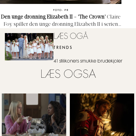
FOTO: PR
Den unge dronning Elizabeth II - 'The Crown'
Claire
Foy spiller den unge dronning Elizabeth II i serien
'The Crown'. Brudekjolen er en nøjagtig kopi af den
LÆS OGÅ
dronning Elizabeth II bar, da hun giftede sig med
prins Phillip i 1947. Og selvom man kun ser den i 9
TRENDS
minutter i seriens første episode, er den ikke til at
tage øjnene fra.
41 stilikoners smukke brudekjoler
LÆS OGSÅ