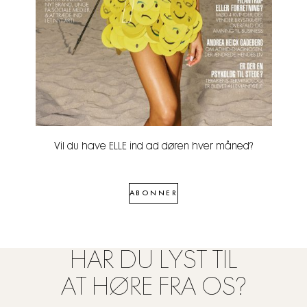
Vil du have ELLE ind ad døren hver måned?
ABONNER
HAR DU LYST TIL
AT HØRE FRA OS?