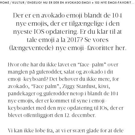
HOME
/
KULTUR
/
ENDELIG! NU ER DER EN AVOKADO EMOJI + 103 NYE EMOJI-FAVORITTER. SE DEM HER!
Der er en avokado emoji blandt de 104
nye emojis, der er tilgængelige i den
nyeste IOS opdatering. Er du klar til at
tale emoji a la 2017? Se vores
(længeventede) nye emoji-favoritter her.
Hvor ofte har du ikke lavet en “face-palm” over
manglen på gulerødder, salat og avokado i dit
emoji-keyboard? Det behøver du ikke mere, for
avokado, “Face palm”, Ziggy Stardust, kiwi,
pandekager og gulerødder netop i blandt de 104
nye emojis, der er kommet til syne i emoji-
keyboardet med den nye opdatering til IOs, der er
blevet offentliggjort den 12. december.
Vi kan ikke løbe fra, at vi er svært glade for at dele