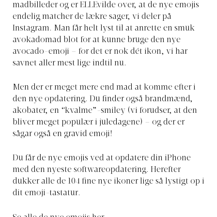
madbilleder og er ELLEvilde over, at de nye emojis
endelig matcher de lækre sager, vi deler på
Instagram. Man får helt lyst til at anrette en smuk
avokadomad blot for at kunne bruge den nye
avocado-emoji – for det er nok dét ikon, vi har
savnet aller mest lige indtil nu.
Men der er meget mere end mad at komme efter i
den nye opdatering. Du finder også brandmænd,
akobater, en “kvalme”-smiley (vi forudser, at den
bliver meget populær i juledagene) – og der er
sågar også en gravid emoji!
Du får de nye emojis ved at opdatere din iPhone
med den nyeste softwareopdatering. Herefter
dukker alle de 104 fine nye ikoner lige så lystigt op i
dit emoji-tastatur.