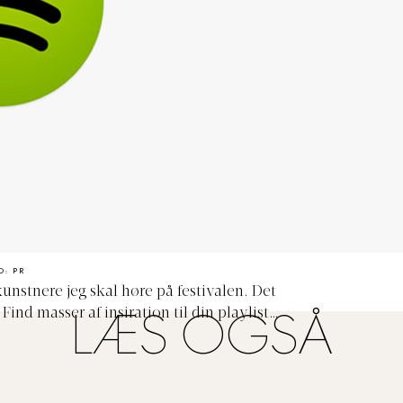
O: PR
kunstnere jeg skal høre på festivalen. Det
. Find masser af insiration til din playliste
LÆS OGSÅ
idligere Roskilde-optrædener her
.