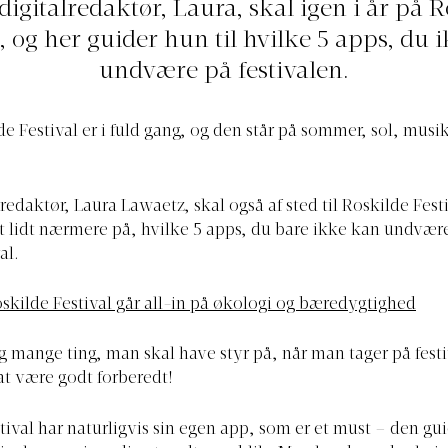
digitalredaktør, Laura, skal igen i år på R
l, og her guider hun til hvilke 5 apps, du 
undvære på festivalen.
de Festival er i fuld gang, og den står på sommer, sol, musi
lredaktør, Laura Lawaetz, skal også af sted til Roskilde Fest
et lidt nærmere på, hvilke 5 apps, du bare ikke kan undvære
al.
skilde Festival går all-in på økologi og bæredygtighed
g mange ting, man skal have styr på, når man tager på festi
at være godt forberedt!
tival har naturligvis sin egen app, som er et must – den gui