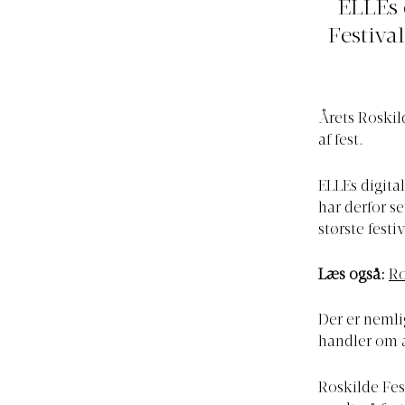
ELLEs 
Festiva
Årets Roskil
af fest.
ELLEs digita
har derfor s
største festiv
Læs også:
Ro
Der er nemli
handler om 
Roskilde Fes