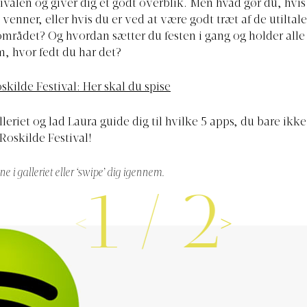
tivalen og giver dig et godt overblik. Men hvad gør du, hvis
venner, eller hvis du er ved at være godt træt af de utiltale
rådet? Og hvordan sætter du festen i gang og holder alle
, hvor fedt du har det?
skilde Festival: Her skal du spise
leriet og lad Laura guide dig til hvilke 5 apps, du bare ikk
oskilde Festival!
ne i galleriet eller ‘swipe’ dig igennem.
1
/
2