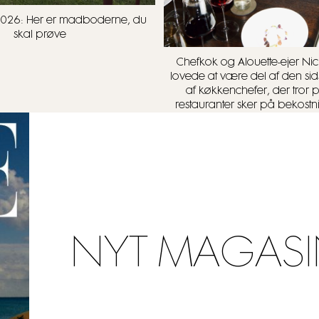
t 2026: Her er madboderne, du
skal prøve
Chefkok og Alouette-ejer Nick
lovede at være del af den sid
af køkkenchefer, der tror 
restauranter sker på bekostn
NYT MAGASI