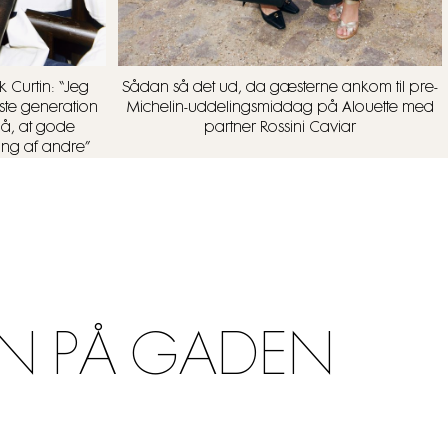
 Curtin: “Jeg
Sådan så det ud, da gæsterne ankom til pre-
ste generation
Michelin-uddelingsmiddag på Alouette med
på, at gode
partner Rossini Caviar
ing af andre”
N PÅ GADEN