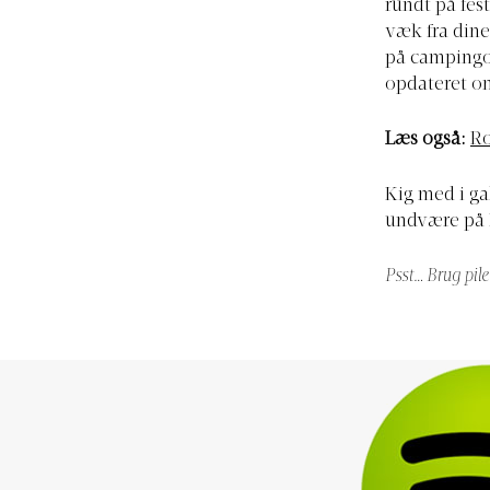
rundt på fes
væk fra dine 
på campingom
opdateret om
Læs også:
Ro
Kig med i gal
undvære på R
Psst… Brug pile