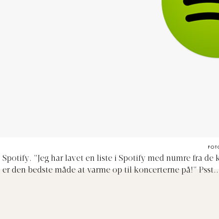
FOT
Spotify. "Jeg har lavet en liste i Spotify med numre fra de 
er den bedste måde at varme op til koncerterne på!"
Psst.
med
Expedias Festival Playlister med numre fra t