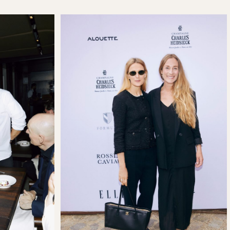
befinder sig! Need to
have!"