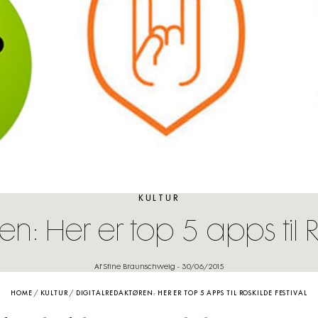
KULTUR
en: Her er top 5 apps til R
Af Stine Braunschweig
-
30/06/2015
HOME
/
KULTUR
/
DIGITALREDAKTØREN: HER ER TOP 5 APPS TIL ROSKILDE FESTIVAL