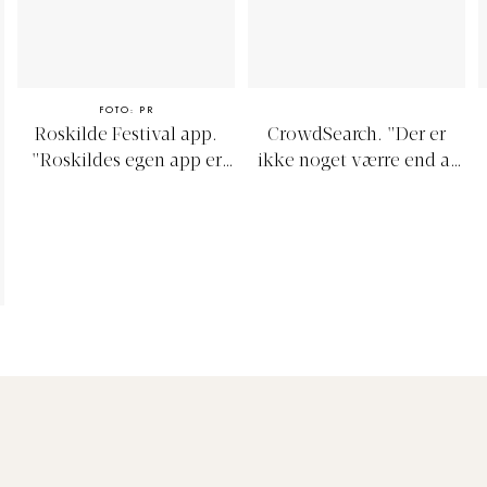
FOTO: PR
Roskilde Festival app.
CrowdSearch. "
Der er
"
Roskildes egen app er
ikke noget værre end at
helt uundværlig! Jeg
blive væk fra sine venner
plejer at lave mit eget
på Roskilde Festivalen,
festival-program i den, så
og dem der har været der
jeg hele tiden kan holde
ved, at mobilnettet har
styr på tiden, så jeg ikke
det med at svigte, så man
misser noget. I år skulle
hverken kan ringe eller
det også være muligt at
sms’e. Med den nye app
blive guidet til lækre
CrowdSearch kan man
madsteder i app’en.
ved hjælp af GPS’en
Mums!"
holde styr på sine venner
og til hvilke koncerter
(eller måske på barer) de