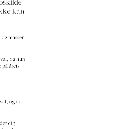
oskilde
ikke kan
k og masser
ival, og hun
 på årets
val, og det
der dig