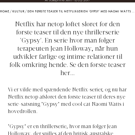
Af Josephine Jein
-
11/05/2017
HOME
/
KULTUR
/
DEN FØRSTE TEASER TIL NETFLIX-SERIEN ‘GYPSY’ MED NAOMI WATTS ER LANDET
Netflix har netop løftet sløret for den
første teaser til den nye thrillerserie
'Gypsy'. En serie hvor man følger
terapeuten Jean Holloway, når hun
udvikler farlige og intime relationer til
folk omkring hende. Se den første teaser
her...
Vi er vilde med spændende Netflix-serier, og nu har
Netflix netop afsløret den første teaser til deres nye
serie-satsning ’Gypsy’ med cool cat Naomi Watts i
hovedrollen.
’Gypsy’ er en thrillerserie, hvor man følger Jean
Holloway, der spilles af den britisk-australske