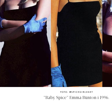
FOTO: @SPICEGIRLSNET
"Baby Spice" Emma Bunton i 1996.