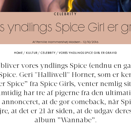
CELEBRITY
s yndlings Spice Girl er g
Af Pernille Hammershøj Madsen
-
12/10/2016
HOME
/
KULTUR
/
CELEBRITY
/
VORES YNDLINGS SPICE GIRL ER GRAVID
 bliver vores yndlings Spice (endnu en gan
pice. Geri "Halliwell" Horner, som er ke
r Spice” fra Spice Girls, venter nemlig si
mtidig har tre af pigerne fra den ultimat
annonceret, at de gør comeback, når Spi
jre, at det er 21 år siden, at de udgav deres
album ”Wannabe”.