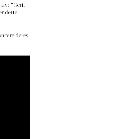
tav: ”Geri,
r dette
oncere deres