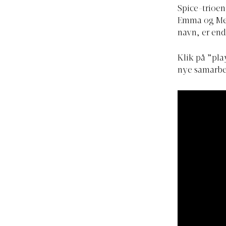
Spice-trioen
Emma og Mel
navn, er end
Klik på ”pl
nye samarbe