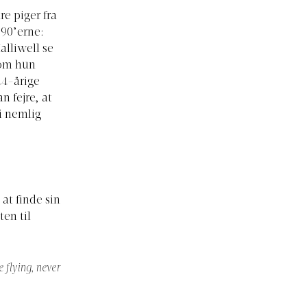
e piger fra
 90’erne:
alliwell se
som hun
44-årige
n fejre, at
i nemlig
at finde sin
en til
 flying, never