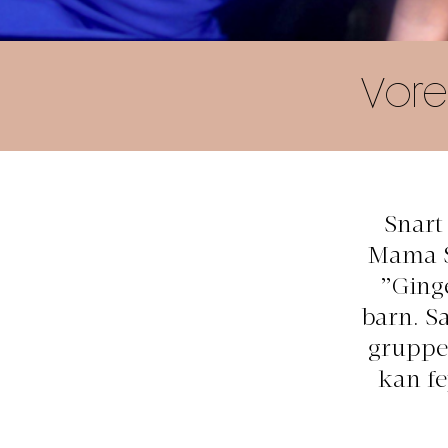
Vore
Snart
Mama S
”Ginge
barn. Sa
gruppe 
kan fe