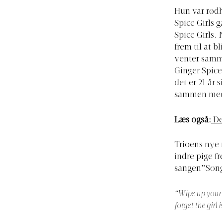
Hun var rød
Spice Girls 
Spice Girls.
frem til at 
venter samm
Ginger Spice
det er 21 å
sammen med
Læs også:
De
Trioens nye 
indre pige f
sangen”Song 
“Wipe up your t
forget the girl