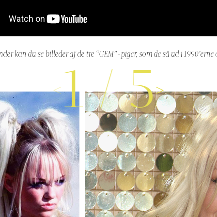
under kan du se billeder af de tre “GEM”-piger, som de så ud i 1990’erne 
1
/
5