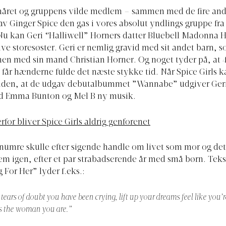
håret og gruppens vilde medlem – sammen med de fire andr
gav Ginger Spice den gas i vores absolut yndlings gruppe fra
 Nu kan Geri “Halliwell” Horners datter Bluebell Madonna H
blive storesøster. Geri er nemlig gravid med sit andet barn, 
en med sin mand Christian Horner. Og noget tyder på, at 
 får hænderne fulde det næste stykke tid. Når Spice Girls ka
r siden, at de udgav debutalbummet ”Wannabe” udgiver Ger
 Emma Bunton og Mel B ny musik.
rfor bliver Spice Girls aldrig genforenet
numre skulle efter sigende handle om livet som mor og det 
rem igen, efter et par strabadserende år med små børn. Tekst
For Her” lyder f.eks.:
ears of doubt you have been crying, lift up your dreams feel like you’re
 is the woman you are.”