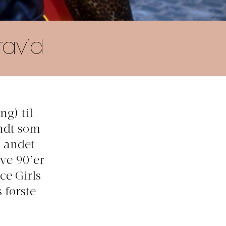
ravid
g) til
ndt som
t andet
ive 90’er
ce Girls
 første