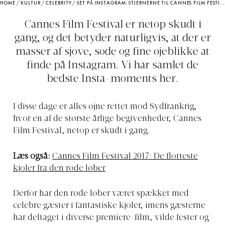
HOME
/
KULTUR
/
CELEBRITY
/
SET PÅ INSTAGRAM: STJERNERNE TIL CANNES FILM FESTIVAL
Cannes Film Festival er netop skudt i
gang, og det betyder naturligvis, at der er
masser af sjove, søde og fine øjeblikke at
finde på Instagram. Vi har samlet de
bedste Insta-moments her.
I disse dage er alles øjne rettet mod Sydfrankrig,
hvor en af de største årlige begivenheder, Cannes
Film Festival, netop er skudt i gang.
Læs også:
Cannes Film Festival 2017: De flotteste
kjoler fra den røde løber
Derfor har den røde løber været spækket med
celebre gæster i fantastiske kjoler, imens gæsterne
har deltaget i diverse premiere-film, vilde fester og