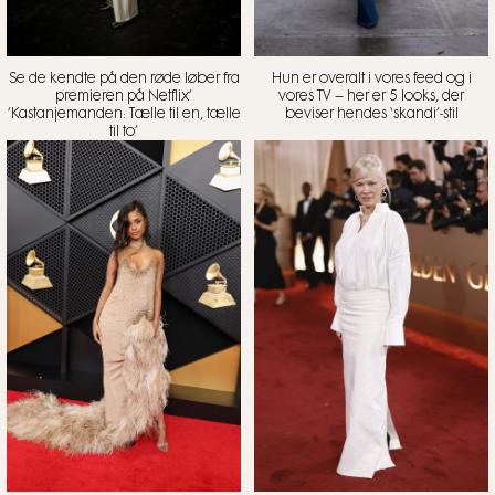
Se de kendte på den røde løber fra
Hun er overalt i vores feed og i
premieren på Netflix’
vores TV – her er 5 looks, der
’Kastanjemanden: Tælle til en, tælle
beviser hendes ‘skandi’-stil
til to’