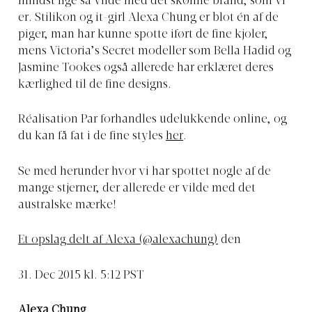
mindst lige så vilde med det skønne brand, som vi
er. Stilikon og it-girl Alexa Chung er blot én af de
piger, man har kunne spotte iført de fine kjoler,
mens Victoria’s Secret modeller som Bella Hadid og
Jasmine Tookes også allerede har erklæret deres
kærlighed til de fine designs.
Réalisation Par forhandles udelukkende online, og
du kan få fat i de fine styles
her
.
Se med herunder hvor vi har spottet nogle af de
mange stjerner, der allerede er vilde med det
australske mærke!
Et opslag delt af Alexa (@alexachung)
den
31. Dec 2015 kl. 5:12 PST
Alexa Chung