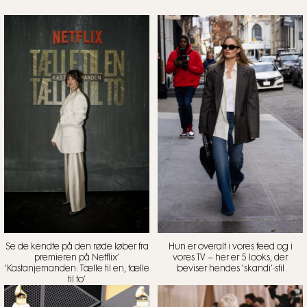
Se de kendte på den røde løber fra
Hun er overalt i vores feed og i
premieren på Netflix’
vores TV – her er 5 looks, der
’Kastanjemanden: Tælle til en, tælle
beviser hendes ‘skandi’-stil
til to’