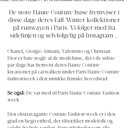
HOME
/
KULTUR
/
CELEBRITY
/
SET PÅ INSTAGRAM: PARIS HAUTE COUTURE FASHIONWEEK
De store Haute Couture huse fremviser i
disse dage deres Fall/Winter kollektioner
på runwayen i Paris. Vi følger med fra
sidelinjen og selvfølgelig på Instagram …
Chanel, Giorgio Armani, Valentino og Christian
Dior er bare nogle af de modehuse, der i de sidste
par dage har fremvist deres Haute Couture
kreationer på catwalken under Paris Haute Couture
fashionweek i den smukke franske hovedstad.
Se også:
De var med til Paris Haute Couture Fashion
week
Den ekstravagante Couture Fashion week er i den
grad en begivenhed, der tiltrækker modefolk og