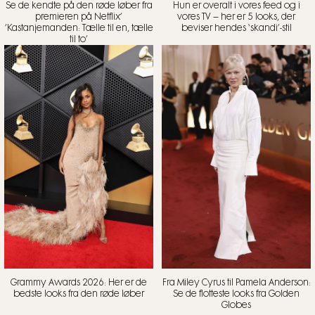
Se de kendte på den røde løber fra
Hun er overalt i vores feed og i
premieren på Netflix’
vores TV – her er 5 looks, der
’Kastanjemanden: Tælle til en, tælle
beviser hendes ‘skandi’-stil
til to’
Grammy Awards 2026: Her er de
Fra Miley Cyrus til Pamela Anderson:
bedste looks fra den røde løber
Se de flotteste looks fra Golden
Globes