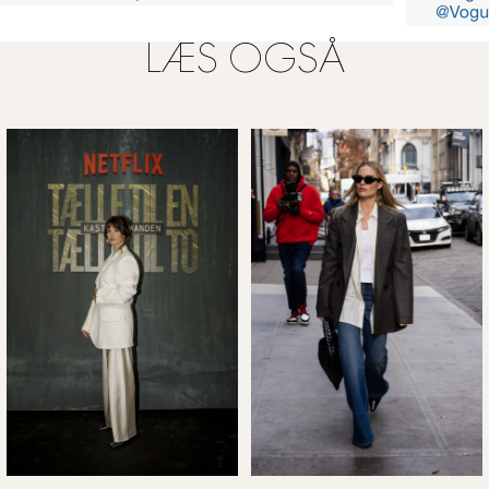
LÆS OGSÅ