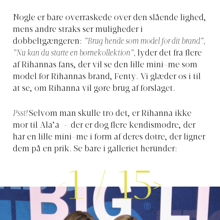
Nogle er bare overraskede over den slående lighed,
mens andre straks ser muligheder i
dobbeltgængeren:
”Brug hende som model for dit brand”,
”Nu kan du starte en børnekollektion”,
lyder det fra flere
af Rihannas fans, der vil se den lille mini-me som
model for Rihannas brand, Fenty. Vi glæder os i til
at se, om Rihanna vil gøre brug af forslaget.
Psst!
Selvom man skulle tro det, er Rihanna ikke
mor til Ala’a – der er dog flere kendismødre, der
har en lille mini-me i form af deres døtre, der ligner
dem på en prik. Se bare i galleriet herunder:
1
/
15