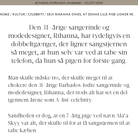
Af Nikita Hoffmann Andersen
-
25/07/2019
HOME
/
KULTUR
/
CELEBRITY
/
SELV RIHANNA SYNES, AT DENNE LILLE PIGE LIGNER HENDES DOBBELTGÆNGER
Den 31-årige sangerinde og
modedesigner, Rihanna, har tydeligvis en
dobbeltgænger, der ligner sangstjernen
så meget, at hun selv var ved at tabe sin
telefon, da hun så pigen for første gang.
Man skulle måske tro, der skulle meget til at
chokere den 31-årige Barbados-fødte sangerinde og
modedesigner, Rihanna, der trods alt har set en del
igennem årene som A-list-celebrity.
Sandheden er dog, at en 7-årig pige ved navn Ala’a
Skyy var alt, der skulle til for at få sangstjernen til at
tabe kæben.