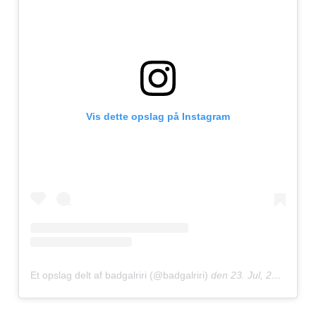
Vis dette opslag på Instagram
Et opslag delt af badgalriri (@badgalriri)
den
23. Jul, 2019 kl. 12.31 PDT