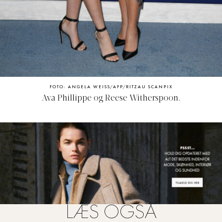
FOTO: ANGELA WEISS/AFP/RITZAU SCANPIX
Ava Phillippe og Reese Witherspoon.
LÆS OGSÅ