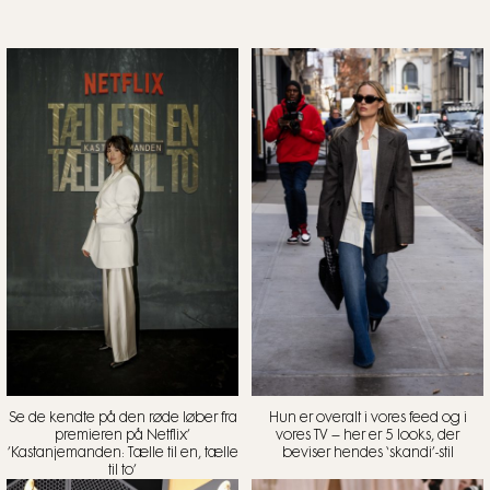
Se de kendte på den røde løber fra
Hun er overalt i vores feed og i
premieren på Netflix’
vores TV – her er 5 looks, der
’Kastanjemanden: Tælle til en, tælle
beviser hendes ‘skandi’-stil
til to’