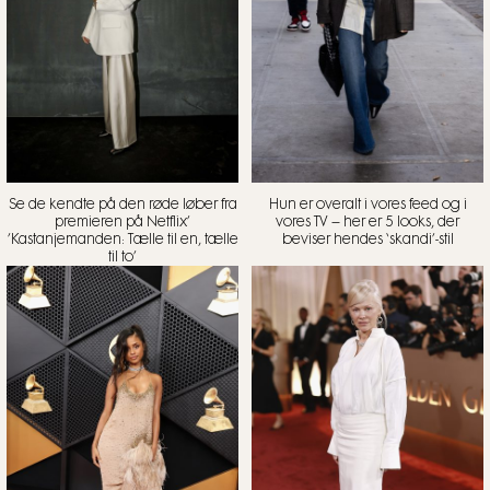
Se de kendte på den røde løber fra
Hun er overalt i vores feed og i
premieren på Netflix’
vores TV – her er 5 looks, der
’Kastanjemanden: Tælle til en, tælle
beviser hendes ‘skandi’-stil
til to’