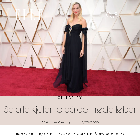
CELEBRITY
Se alle kjolerne på den røde løber
Af Katrine Kæmsgaard
-
10/02/2020
HOME
/
KULTUR
/
CELEBRITY
/
SE ALLE KJOLERNE PÅ DEN RØDE LØBER