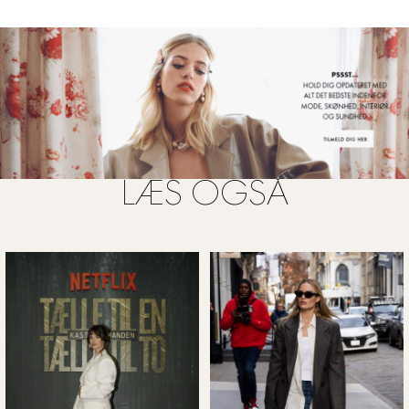
LÆS OGSÅ