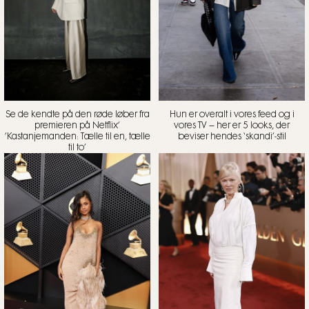
Se de kendte på den røde løber fra
Hun er overalt i vores feed og i
premieren på Netflix’
vores TV – her er 5 looks, der
’Kastanjemanden: Tælle til en, tælle
beviser hendes ‘skandi’-stil
til to’