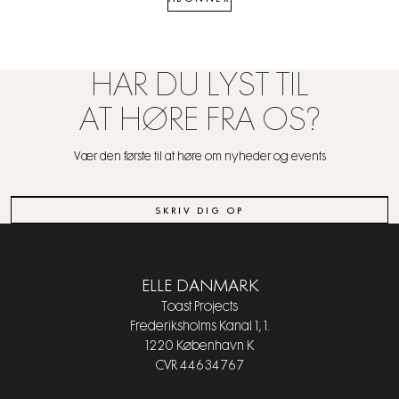
HAR DU LYST TIL
AT HØRE FRA OS?
Vær den første til at høre om nyheder og events
SKRIV DIG OP
ELLE DANMARK
Toast Projects
Frederiksholms Kanal 1, 1.
1220 København K
CVR 44634767