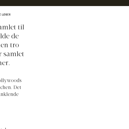
E LØBER
amlet til
lde de
en tro
r samlet
her.
Hollywoods
nchen. Det
funklende