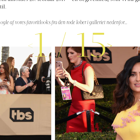
til.
ogle af vores favoritlooks fra den røde løber i galleriet nedenfor…
1
/
15