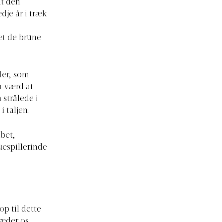
dt den
edje år i træk
et de brune
ler, som
n værd at
strålede i
 taljen.
bet,
uespillerinde
p til dette
læder os