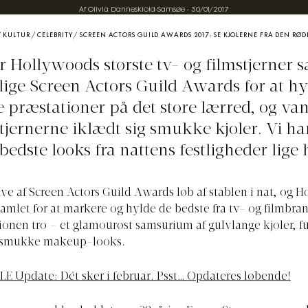
Af Olivia Danneskiold-Samsøe
-
30/01/2017
/
KULTUR
/
CELEBRITY
/
SCREEN ACTORS GUILD AWARDS 2017: SE KJOLERNE FRA DEN RØD
r Hollywoods største tv- og filmstjerner s
rlige Screen Actors Guild Awards for at hy
e præstationer på det store lærred, og van
tjernerne iklædt sig smukke kjoler. Vi ha
bedste looks fra nattens festligheder lige 
ve af Screen Actors Guild Awards løb af stablen i nat, og 
 samlet for at markere og hylde de bedste fra tv- og filmbra
tionen tro – et glamourøst samsurium af gulvlange kjoler, 
 smukke makeup-looks.
LE Update: Dét sker i februar. Psst… Opdateres løbende!