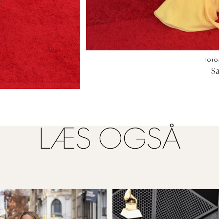
FOTO
S
LÆS OGSÅ