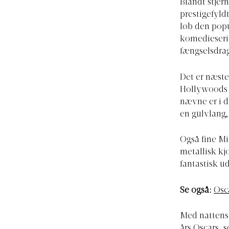
Blandt stjer
prestigefyldt
løb den popu
komedieserie
fængselsdra
Det er næste
Hollywoods A
nævne er i d
en gulvlang,
Også fine Mi
metallisk kj
fantastisk u
Se også:
Osc
Med nattens 
års Oscars, 