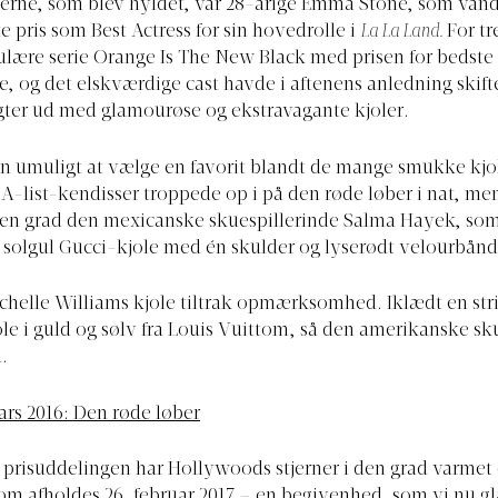
nerne, som blev hyldet, var 28-årige Emma Stone, som van
e pris som Best Actress for sin hovedrolle i
La La Land.
For tr
lære serie Orange Is The New Black med prisen for bedste
, og det elskværdige cast havde i aftenens anledning skift
gter ud med glamourøse og ekstravagante kjoler.
n umuligt at vælge en favorit blandt de mange smukke kjo
-list-kendisser troppede op i på den røde løber i nat, me
en grad den mexicanske skuespillerinde Salma Hayek, som 
 solgul Gucci-kjole med én skulder og lyserødt velourbånd i
chelle Williams kjole tiltrak opmærksomhed. Iklædt en stri
ole i guld og sølv fra Louis Vuittom, så den amerikanske sk
d.
ars 2016: Den røde løber
prisuddelingen har Hollywoods stjerner i den grad varmet o
som afholdes 26. februar 2017 – en begivenhed, som vi nu g