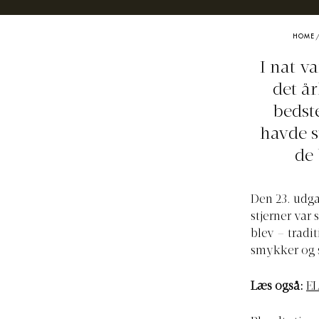
HOME
I nat va
det å
bedst
havde s
de 
Den 23. udga
stjerner var
blev – tradi
smykker og
Læs også:
EL