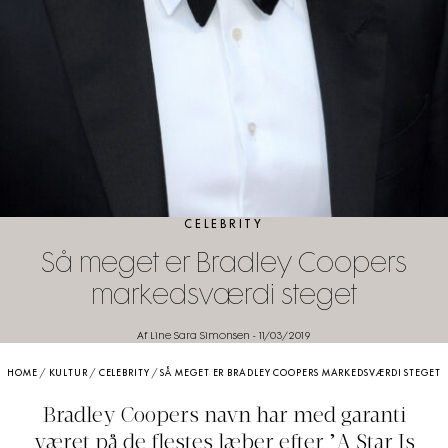
CELEBRITY
Så meget er Bradley Coopers
markedsværdi steget
Af Line Sara Simonsen
-
11/03/2019
HOME
/
KULTUR
/
CELEBRITY
/
SÅ MEGET ER BRADLEY COOPERS MARKEDSVÆRDI STEGET
Bradley Coopers navn har med garanti
været på de flestes læber efter ’A Star Is