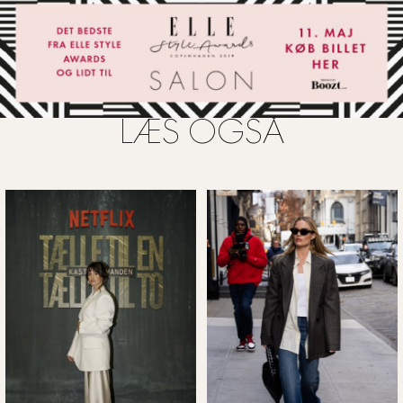
LÆS OGSÅ