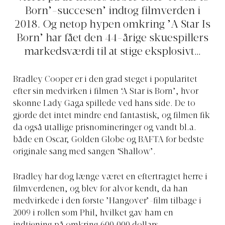
Born’-succesen’ indtog filmverden i
2018. Og netop hypen omkring ’A Star Is
Born’ har fået den 44-årige skuespillers
markedsværdi til at stige eksplosivt…
Bradley Cooper er i den grad steget i popularitet
efter sin medvirken i filmen ‘A Star is Born’, hvor
skønne Lady Gaga spillede ved hans side. De to
gjorde det intet mindre end fantastisk, og filmen fik
da også utallige prisnomineringer og vandt bl.a.
både en Oscar, Golden Globe og BAFTA for bedste
originale sang med sangen ‘Shallow’.
Bradley har dog længe været en eftertragtet herre i
filmverdenen, og blev for alvor kendt, da han
medvirkede i den første ’Hangover’-film tilbage i
2009 i rollen som Phil, hvilket gav ham en