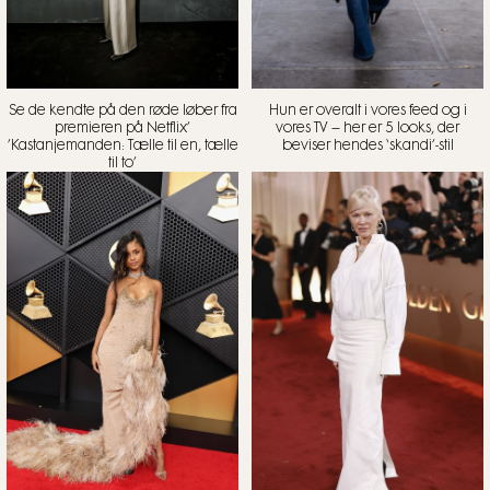
Se de kendte på den røde løber fra
Hun er overalt i vores feed og i
premieren på Netflix’
vores TV – her er 5 looks, der
’Kastanjemanden: Tælle til en, tælle
beviser hendes ‘skandi’-stil
til to’