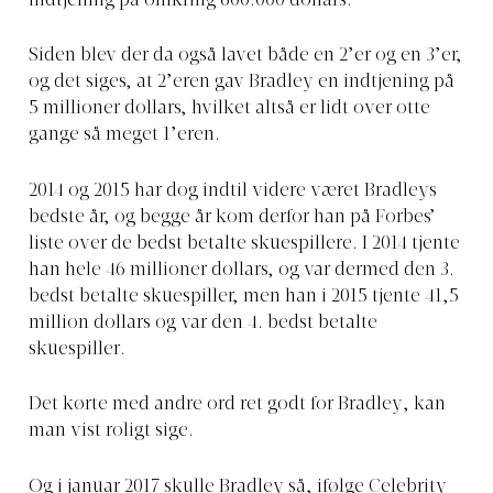
indtjening på omkring 600.000 dollars.
Siden blev der da også lavet både en 2’er og en 3’er,
og det siges, at 2’eren gav Bradley en indtjening på
5 millioner dollars, hvilket altså er lidt over otte
gange så meget 1’eren.
2014 og 2015 har dog indtil videre været Bradleys
bedste år, og begge år kom derfor han på Forbes’
liste over de bedst betalte skuespillere. I 2014 tjente
han hele 46 millioner dollars, og var dermed den 3.
bedst betalte skuespiller, men han i 2015 tjente 41,5
million dollars og var den 4. bedst betalte
skuespiller.
Det kørte med andre ord ret godt for Bradley, kan
man vist roligt sige.
Og i januar 2017 skulle Bradley så, ifølge
Celebrity