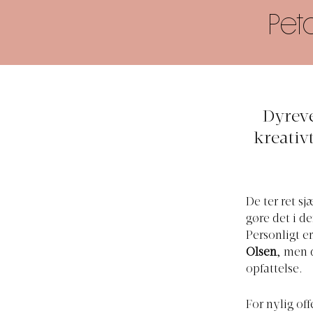
Pet
Dyreve
kreativ
De ter ret sj
gøre det i 
Personligt e
Olsen
, men 
opfattelse.
For nylig of