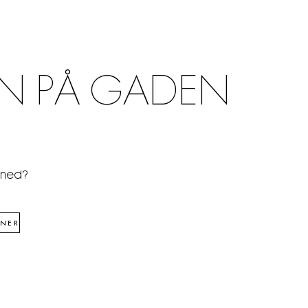
N PÅ GADEN
åned?
NER