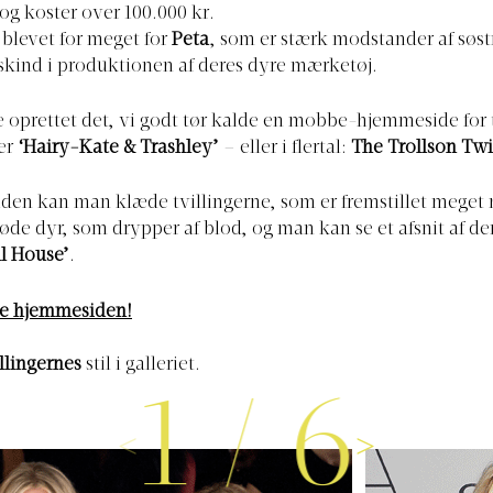
 og koster over 100.000 kr.
 blevet for meget for
Peta
, som er stærk modstander af søst
skind i produktionen af deres dyre mærketøj.
e oprettet det, vi godt tør kalde en mobbe-hjemmeside for 
er
‘Hairy-Kate & Trashley’
– eller i flertal:
The Trollson Tw
den kan man klæde tvillingerne, som er fremstillet meget
 døde dyr, som drypper af blod, og man kan se et afsnit af d
ll House’
.
se hjemmesiden!
llingernes
stil i galleriet.
1
/
6