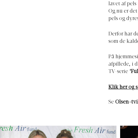
lavet af pels
Og nu er det
pels og dyre
Derfor har d
som de kald
På hjemmesi
afpillede, i
TV-serie
‘Fu
Klik her og 
Se
Olsen-tvi