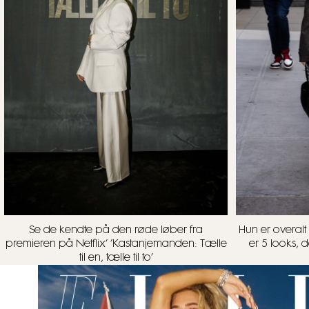
Se de kendte på den røde løber fra
Hun er overalt 
premieren på Netflix’ ’Kastanjemanden: Tælle
er 5 looks, d
til en, tælle til to’