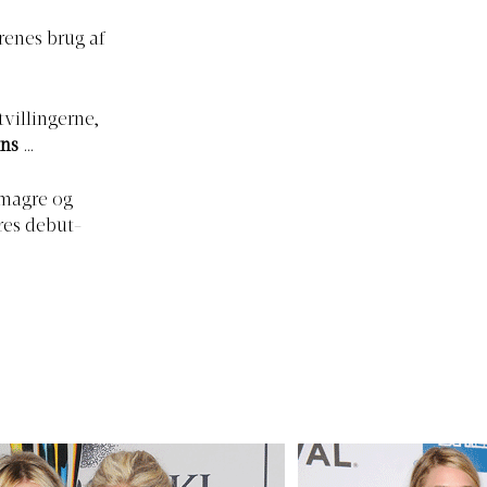
renes brug af
tvillingerne,
ins
…
 magre og
eres debut-