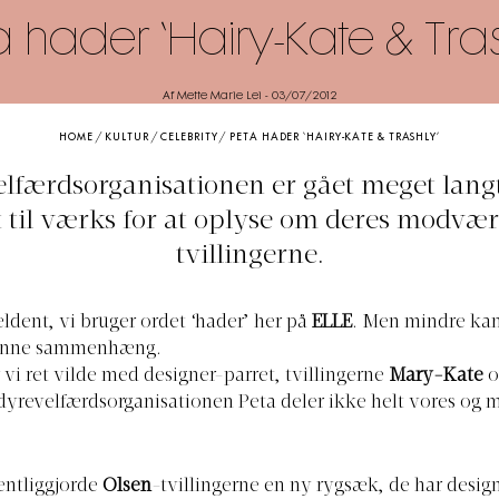
a hader ‘Hairy-Kate & Tras
Af Mette Marie Lei
-
03/07/2012
HOME
/
KULTUR
/
CELEBRITY
/
PETA HADER ‘HAIRY-KATE & TRASHLY’
lfærdsorganisationen er gået meget langt
t til værks for at oplyse om deres modvæ
tvillingerne.
ældent, vi bruger ordet ‘hader’ her på
ELLE
. Men mindre kan
denne sammenhæng.
r vi ret vilde med designer-parret, tvillingerne
Mary-Kate
o
dyrevelfærdsorganisationen Peta deler ikke helt vores og 
fentliggjorde
Olsen
-tvillingerne en ny rygsæk, de har desig