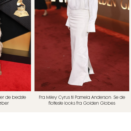
er de bedste
Fra Miley Cyrus til Pamela Anderson: Se de
løber
flotteste looks fra Golden Globes