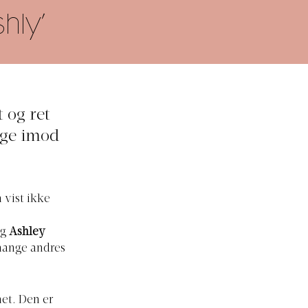
hly’
 og ret
rge imod
 vist ikke
g
Ashley
mange andres
net. Den er