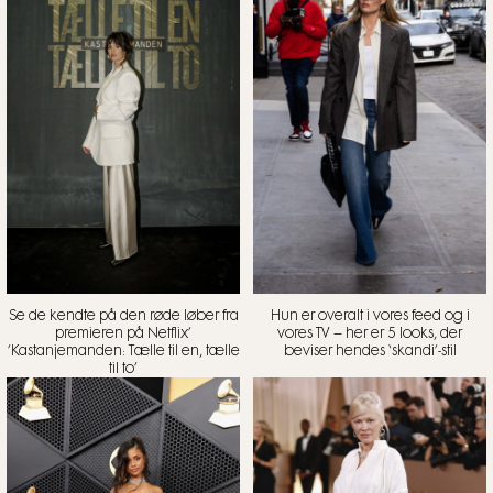
Se de kendte på den røde løber fra
Hun er overalt i vores feed og i
premieren på Netflix’
vores TV – her er 5 looks, der
’Kastanjemanden: Tælle til en, tælle
beviser hendes ‘skandi’-stil
til to’