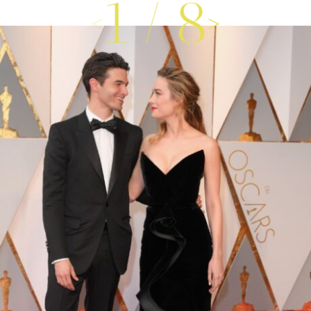
1
/
8