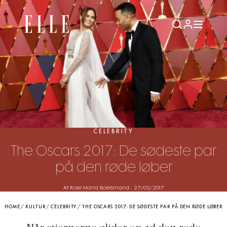
CELEBRITY
The Oscars 2017: De sødeste par
på den røde løber
Af Rose Maria Boelsmand
-
27/02/2017
HOME
/
KULTUR
/
CELEBRITY
/
THE OSCARS 2017: DE SØDESTE PAR PÅ DEN RØDE LØBER