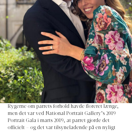
Rygerne om parrets forhold havde floreret længe,
men det var ved National Portrait Gallery’s 2019
Portrait Gala i marts 2019, at parret gjorde det
officielt – og det var tilsyneladende på en nyligt