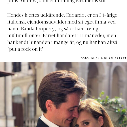
prins Andrew, som er dronning Elizabeths søn.
Hendes hjertes udkårende, Edoardo, er en 34-årige
italiensk ejendomsudvikler med sit eget firma ved
navn, Banda Property, og så er han i øvrigt
multimillionær. Parret har datet i 11 måneder, men
har kendt hinanden i mange år, og nu har han altså
’put a rock on it’.
FOTO: BUCKINGHAM PALACE