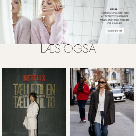
LÆS OGSÅ