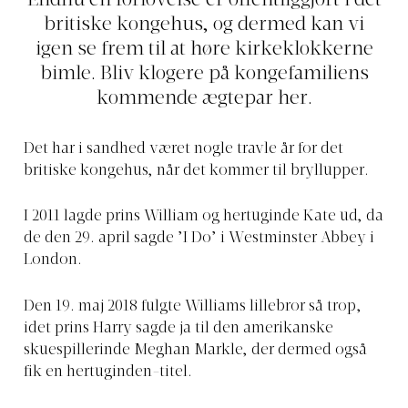
Endnu en forlovelse er offentliggjort i det
britiske kongehus, og dermed kan vi
igen se frem til at høre kirkeklokkerne
bimle. Bliv klogere på kongefamiliens
kommende ægtepar her.
Det har i sandhed været nogle travle år for det
britiske kongehus, når det kommer til bryllupper.
I 2011 lagde prins William og hertuginde Kate ud, da
de den 29. april sagde ’I Do’ i Westminster Abbey i
London.
Den 19. maj 2018 fulgte Williams lillebror så trop,
idet prins Harry sagde ja til den amerikanske
skuespillerinde Meghan Markle, der dermed også
fik en hertuginden-titel.