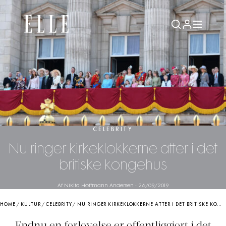
CELEBRITY
Nu ringer kirkeklokkerne atter i det
britiske kongehus
Af Nikita Hoffmann Andersen
-
26/09/2019
HOME
/
KULTUR
/
CELEBRITY
/
NU RINGER KIRKEKLOKKERNE ATTER I DET BRITISKE KONGEHUS