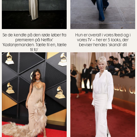
Se de kendte på den røde løber fra
Hun er overalt i vores feed og i
premieren på Netflix’
vores TV – her er 5 looks, der
’Kastanjemanden: Tælle til en, tælle
beviser hendes ‘skandi’-stil
til to’