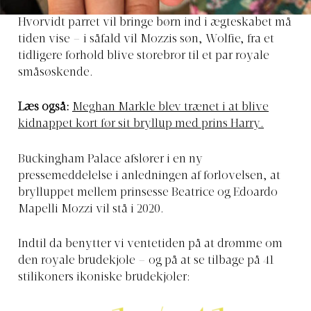
Hvorvidt parret vil bringe børn ind i ægteskabet må
tiden vise – i såfald vil Mozzis søn, Wolfie, fra et
tidligere forhold blive storebror til et par royale
småsøskende.
Læs også:
Meghan Markle blev trænet i at blive
kidnappet kort før sit bryllup med prins Harry.
Buckingham Palace afslører i en ny
pressemeddelelse i anledningen af forlovelsen, at
brylluppet mellem prinsesse Beatrice og Edoardo
Mapelli Mozzi vil stå i 2020.
Indtil da benytter vi ventetiden på at drømme om
den royale brudekjole – og på at se tilbage på 41
stilikoners ikoniske brudekjoler: