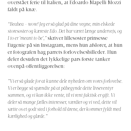
overstået ferie til Italien, at Edoardo Mapelli Mozzi
faldt på knæ.
“Beabea – wow! Jeg er så glad på dine vegne, min elskede
storesøster og kæreste Edo. Det har været længe undervejs, og
I to er ’meant to be’,”
skriver lillesøster prinsesse
Eugenie på sin Instagram, mens hun afslører, at hun
er fotografen bag parrets forlovelsesbilleder. Hun
deler desuden det lykkelige pars første tanker
ovenpå offentliggørelsen:
”
Vi er så glade for at kunne dele nyheden om vores forlovelse.
Vi er begge så spændte på at påbegynde dette livseventyr
sammen, og vi kan ikke vente, til vi rent faktisk er gift. Vi
deler så mange fælles interesser, værdier og vi ved, dette vil
sætte os et godt sted i forhold til årene, der kommer fyldt med
kærlighed og glæde.”