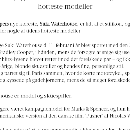
hotteste modeller
pers
nye kæreste,
Suki Waterhouse
, er lidt af et stilikon, 
ller nogle af tidens hotteste modeller.
ge Suki Waterhouse d. 11. februar i år blev spottet med den
 Bradley Cooper, i hånden, mens de forsøgte at snige sig use
 blitz-lysene blevet rettet imod det forelskede par – og ik
årige, blonde skuespiller og hendes fine, personlige stil.
eg parret sig til Paris sammen, hvor de kørte motorcykel, sp
og kyssede på gadehjørnerne, mens de så meget forelskede
ouse er model og skuespiller.
igere været kampagnemodel for Marks & Spencer, og hun ha
amerikanske version af den danske film ‘Pusher’ af Nicolas