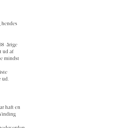
og hendes
 38-årige
t ud af
ke mindst
iste
 ud.
r haft en
 Winding