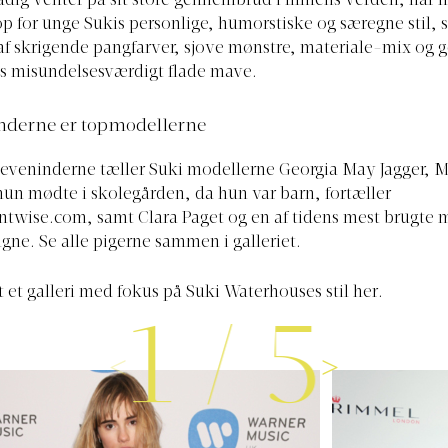
dig venter på sit store gennembrud i filmens verden, har
op for unge Sukis personlige, humorstiske og særegne stil, 
f skrigende pangfarver, sjove mønstre, materiale-mix og 
es misundelsesværdigt flade mave.
nderne er topmodellerne
eveninderne tæller Suki modellerne Georgia May Jagger, M
hun mødte i skolegården, da hun var barn, fortæller
ntwise.com
, samt Clara Paget og en af tidens mest brugte 
gne. Se alle pigerne sammen i galleriet.
t et galleri med fokus på Suki Waterhouses stil her.
1
/
5