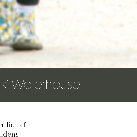
ki Waterhouse
 lidt af
tidens