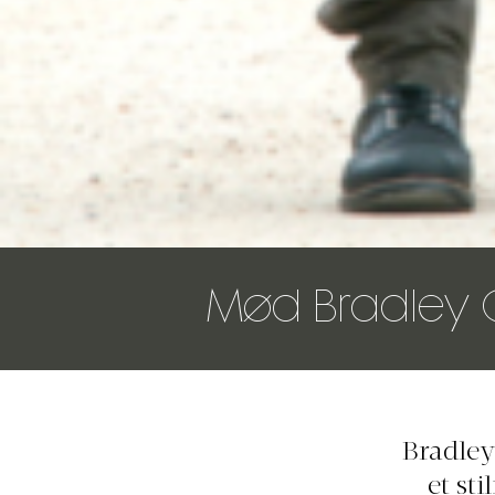
Mød Bradley 
Bradley
et st