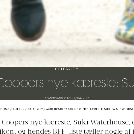
CELEBRITY
Coopers nye kæreste: Su
Af Mette Marie Lei
-
11/04/2013
HOME
/
KULTUR
/
CELEBRITY
/
MØD BRADLEY COOPERS NYE KÆRESTE: SUKI WATERHOUSE
 Coopers nye kæreste, Suki Waterhouse, er
ilikon, og hendes BFF-liste tæller nogle af 