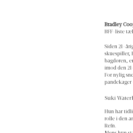
Bradley Coo
BFF-liste tæ
Siden 21-åri
skuespiller,
bagdøren, er
imod den 21-
For nylig sn
pandekager 
Suki Waterh
Hun har tidl
rolle i den 
Refn.