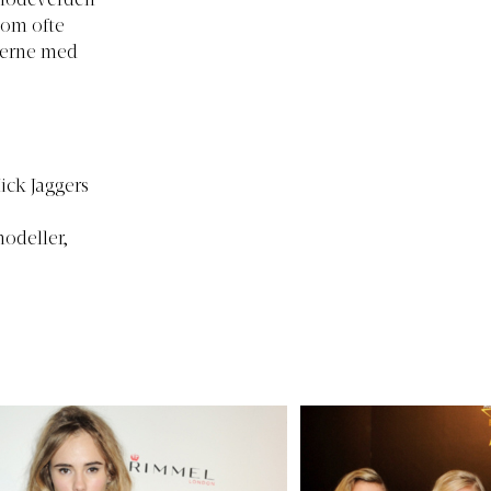
 modeverden
som ofte
gerne med
ick Jaggers
modeller,