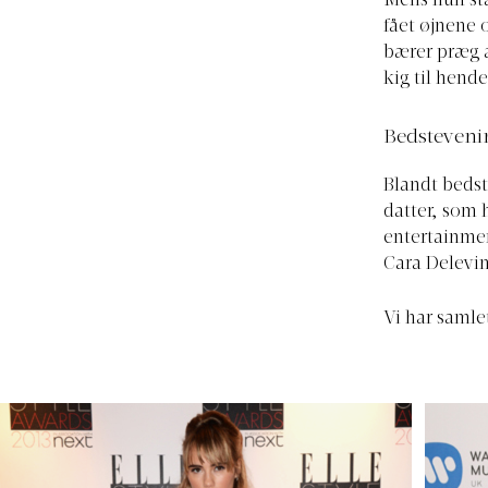
Mens hun sta
fået øjnene 
bærer præg a
kig til hend
Bedsteveni
Blandt bedst
datter, som 
entertainme
Cara Delevin
Vi har samle