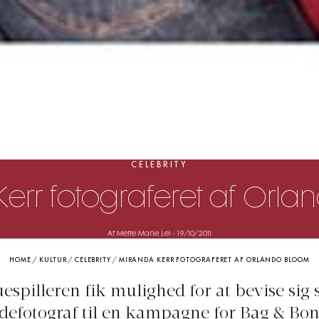
CELEBRITY
err fotograferet af Orl
Af Mette Marie Lei
-
19/10/2011
HOME
/
KULTUR
/
CELEBRITY
/
MIRANDA KERR FOTOGRAFERET AF ORLANDO BLOOM
espilleren fik mulighed for at bevise sig
efotograf til en kampagne for Bag & Bone