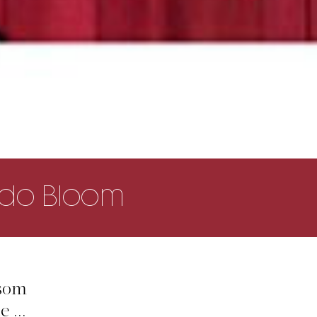
ando Bloom
 som
 ...