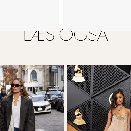
LÆS OGSÅ