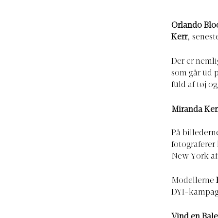
Orlando Bl
Kerr
, senes
Der er neml
som går ud p
fuld af tøj o
Miranda Kerr
På billedern
fotograferer
New York a
Modellerne
DYI-kampag
Vind en Bal