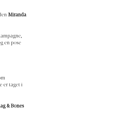
llen
Miranda
-kampagne,
og en pose
som
 er taget i
ag & Bones