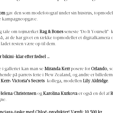
oom
gav den som modefotograf under sin hustrus, topmode
te kampagneopgave.
ig tale om tøjmærket
Rag & Bones
seneste ‘Do It Yourself’
å, at de har givet en række topmodeller et digitalkamera 
g ladet resten være op til dem.
 bikini-klar efter fødsel …
e i galleriet kan man se
Miranda Kerr
posere for
Orlando
, 
 hende på parrets ferie i New Zealand, og andre er billederne
f
Kerr
s
Victoria’s Secrets
-kollega, modellen
Lily Aldridge
.
Helena Christensen
og
Karolina Kurkova
er også en del af
R
ne.
enciaga-taske med Chloé-produkter! Værdi: 10.500 kr.