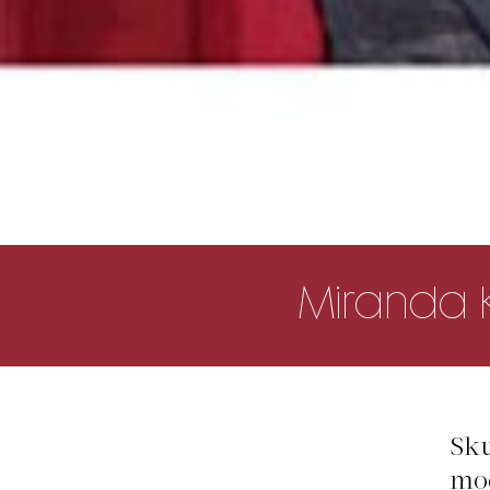
Miranda K
Sku
mod