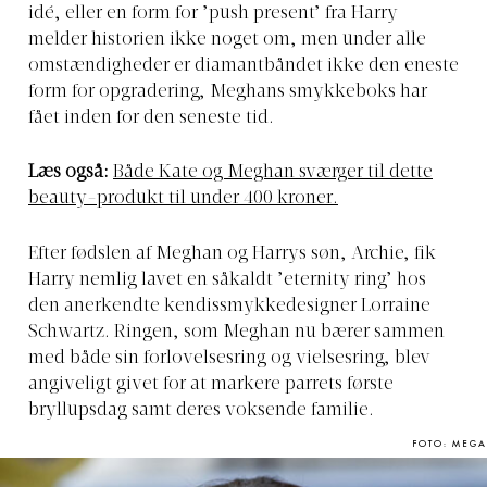
idé, eller en form for ’push present’ fra Harry
melder historien ikke noget om, men under alle
omstændigheder er diamantbåndet ikke den eneste
form for opgradering, Meghans smykkeboks har
fået inden for den seneste tid.
Læs også:
Både Kate og Meghan sværger til dette
beauty-produkt til under 400 kroner.
Efter fødslen af Meghan og Harrys søn, Archie, fik
Harry nemlig lavet en såkaldt ’eternity ring’ hos
den anerkendte kendissmykkedesigner Lorraine
Schwartz. Ringen, som Meghan nu bærer sammen
med både sin forlovelsesring og vielsesring, blev
angiveligt givet for at markere parrets første
bryllupsdag samt deres voksende familie.
FOTO: MEGA