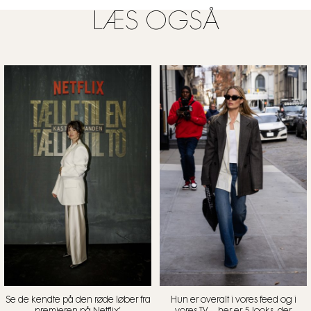
LÆS OGSÅ
Se de kendte på den røde løber fra
Hun er overalt i vores feed og i
premieren på Netflix’
vores TV – her er 5 looks, der