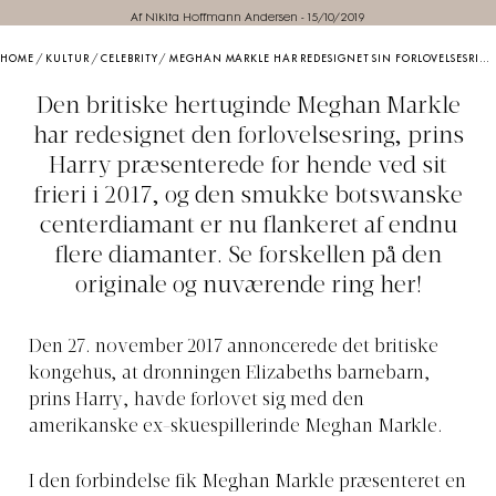
Af Nikita Hoffmann Andersen
-
15/10/2019
HOME
/
KULTUR
/
CELEBRITY
/
MEGHAN MARKLE HAR REDESIGNET SIN FORLOVELSESRING OG TILFØJET ENDNU FLERE DIAMANTER
Den britiske hertuginde Meghan Markle
har redesignet den forlovelsesring, prins
Harry præsenterede for hende ved sit
frieri i 2017, og den smukke botswanske
centerdiamant er nu flankeret af endnu
flere diamanter. Se forskellen på den
originale og nuværende ring her!
Den 27. november 2017 annoncerede det britiske
kongehus, at dronningen Elizabeths barnebarn,
prins Harry, havde forlovet sig med den
amerikanske ex-skuespillerinde Meghan Markle.
I den forbindelse fik Meghan Markle præsenteret en