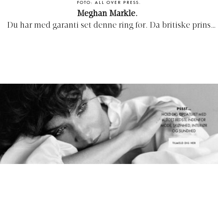
FOTO: ALL OVER PRESS.
Meghan Markle.
Du har med garanti set denne ring før. Da britiske prins
Harry i 2017 friede til den canadiske Meghan Markle,
gjorde han det med royal elegance. Ringen er udført af
Dronning Elizabeths favoritjuvelør Cleave and Company,
og diamanten er hentet fra Botswana, hvor parret holdte
deres første fælles ferie og blev forelskede. Tal om en
prince charming
!