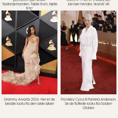
’Kastanjemanden: Tælle til en, tælle
beviser hendes ‘skandi’-stil
til to’
Grammy Awards 2026: Her er de
Fra Miley Cyrus til Pamela Anderson:
bedste looks fra den røde løber
Se de flotteste looks fra Golden
Globes