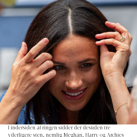
I indersiden af ringen sidder der desuden tre
yderligere sten, nemlig Meghan, Harry og Archies