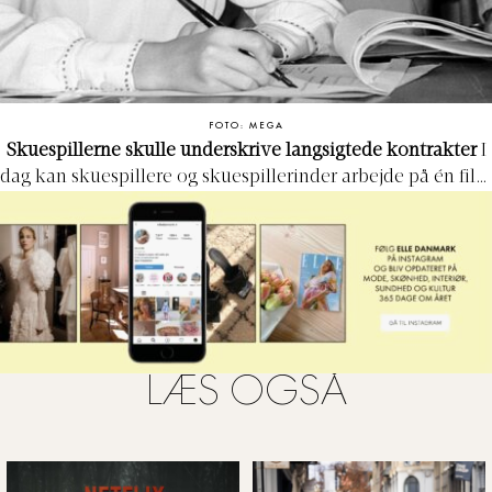
FOTO: MEGA
Skuespillerne skulle underskrive langsigtede kontrakter
I
dag kan skuespillere og skuespillerinder arbejde på én film
med ét studie og derefter gå videre til et nyt studie med
deres næste film. Men i den gyldne alder var det
almindeligt for filmselskaber at opdage talenter og få dem
til at underskrive kontrakter, der bandt dem til selskabet i
fire til syv år.
LÆS OGSÅ