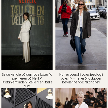
Se de kendte på den røde løber fra
Hun er overalt i vores feed og i
premieren på Netflix’
vores TV – her er 5 looks, der
’Kastanjemanden: Tælle til en, tælle
beviser hendes ‘skandi’-stil
til to’