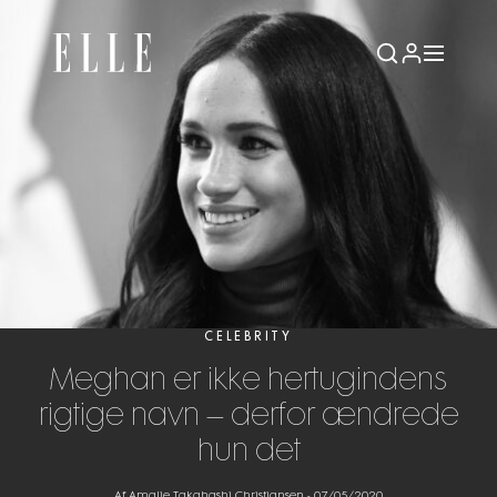
CELEBRITY
Meghan er ikke hertugindens
rigtige navn – derfor ændrede
hun det
Af Amalie Takahashi Christiansen
-
07/05/2020