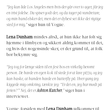
“Jeg kan lide Los Angeles men hvis der går over to uger, får jeg
en trist følelse. Du spiser godt der, og du tager på vandreture,
og min hund elsker det, men det er dybest set ikke det rigtige
sted for mig,”
siger hun til Vogue.
Lena Dunham
mindes altså, at hun ikke har følt sig
hjemme i filmbyen og sikkert aldrig kommer til det,
og hvis det nogensinde sker, er der grund til, at folk
bør bekymre sig.
“Jeg tog for længe siden til en fest hos en virkelig berømt
person. De havde en egen kok til stede for at lave pizza, og jeg
kan huske, at hunden havde en butterfly på. Hver gang jeg
kiggede mig omkring, tænkte jeg: “Er det en, jeg har mødt på
ferien?'” Nej, det er
Ashton Kutcher
,”
siger hun i
interviewet.
Vogue-forsiden med
Lena Dunham
udkommer til