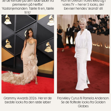
Se de kendte på den røde løber fra
Hun er overalt i vores feed og i
premieren på Netflix’
vores TV – her er 5 looks, der
’Kastanjemanden: Tælle til en, tælle
beviser hendes ‘skandi’-stil
til to’
Grammy Awards 2026: Her er de
Fra Miley Cyrus til Pamela Anderson:
bedste looks fra den røde løber
Se de flotteste looks fra Golden
Globes