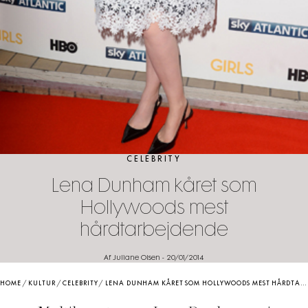
CELEBRITY
Lena Dunham kåret som
Hollywoods mest
hårdtarbejdende
Af Juliane Olsen
-
20/01/2014
HOME
/
KULTUR
/
CELEBRITY
/
LENA DUNHAM KÅRET SOM HOLLYWOODS MEST HÅRDTARBEJDENDE