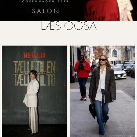
LÆS OGSÅ