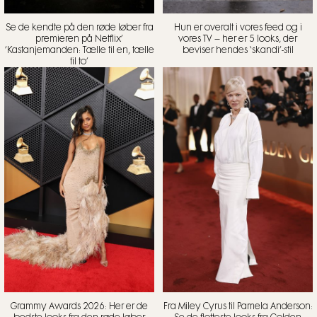
Se de kendte på den røde løber fra
Hun er overalt i vores feed og i
premieren på Netflix’
vores TV – her er 5 looks, der
’Kastanjemanden: Tælle til en, tælle
beviser hendes ‘skandi’-stil
til to’
Grammy Awards 2026: Her er de
Fra Miley Cyrus til Pamela Anderson: