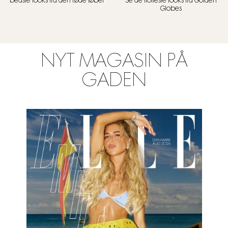
bedste looks fra den røde løber
Se de flotteste looks fra Golden
Globes
NYT MAGASIN PÅ
GADEN