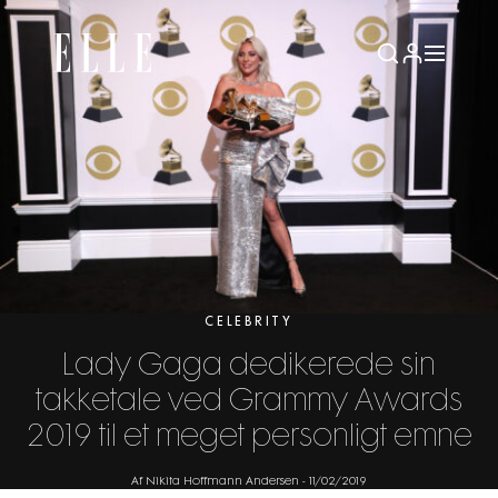
CELEBRITY
Lady Gaga dedikerede sin
takketale ved Grammy Awards
2019 til et meget personligt emne
Af Nikita Hoffmann Andersen
-
11/02/2019