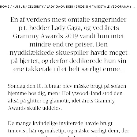
HOME
/
KULTUR
/
CELEBRITY
/
LADY GAGA DEDIKEREDE SIN TAKKETALE VED GRAMMY AWARDS 2019 TIL ET MEGET PERSONLIGT EMNE
En af verdens mest omtalte sangerinder
p.t. hedder Lady Gaga, og ved årets
Grammy Awards 2019 vandt hun intet
mindre end tre priser. Den
nyudklækkede skuespiller havde meget
på hjertet, og derfor dedikerede hun sin
ene takketale til et helt særligt emne…
Søndag den 10. februar blev måske brugt på sofaen
hjemme hos dig, men i Hollywood-land stod den
altså på glitter og glamour, idet årets Grammy
Awards skulle uddeles.
De mange kvindelige inviterede havde brugt
timevis i hår og makeup, og måske særligt dem, der