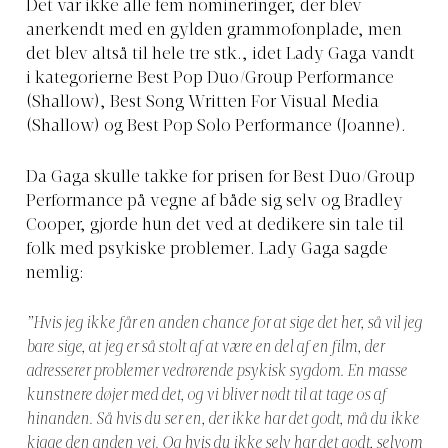
Det var ikke alle fem nomineringer, der blev
anerkendt med en gylden grammofonplade, men
det blev altså til hele tre stk., idet Lady Gaga vandt
i kategorierne Best Pop Duo/Group Performance
(Shallow), Best Song Written For Visual Media
(Shallow) og Best Pop Solo Performance (Joanne).
Da Gaga skulle takke for prisen for Best Duo/Group
Performance på vegne af både sig selv og Bradley
Cooper, gjorde hun det ved at dedikere sin tale til
folk med psykiske problemer. Lady Gaga sagde
nemlig:
”Hvis jeg ikke får en anden chance for at sige det her, så vil jeg
bare sige, at jeg er så stolt af at være en del af en film, der
adresserer problemer vedrørende psykisk sygdom. En masse
kunstnere døjer med det, og vi bliver nødt til at tage os af
hinanden. Så hvis du ser en, der ikke har det godt, må du ikke
kigge den anden vej. Og hvis du ikke selv har det godt, selvom