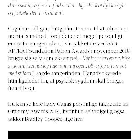
det er svært, så prøv at find modet i dig selv til at dykke dybt
og fortælle det til en anden”.
Gaga har tidligere brugt sin stemme til at adressere
mental sundhed, fordi det er et meget personligt
emne for sangerinden. I sin takketale ved SAG-
AFTRA Foundation Patron Awards i november 2018
brugte sig selv som eksempel:
“Når jeg taler om psykisk
sygdom, især når jeg taler om min egen, bliver jeg ofte mødt
med stilhed”
, sagde sangerinden. Her advokerede
hun ligeledes for, at psykisk sygdom skal bringes
frem i lyset.
Du kan se hele Lady Gagas personlige takketale fra
Grammy Awards 2019, hvor hun selvfølgelig også
takker Bradley Cooper, lige her: