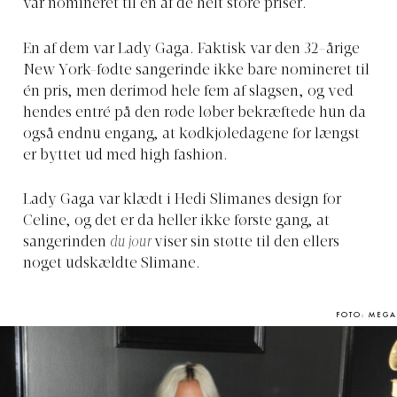
var nomineret til en af de helt store priser.
En af dem var Lady Gaga. Faktisk var den 32-årige
New York-fødte sangerinde ikke bare nomineret til
én pris, men derimod hele fem af slagsen, og ved
hendes entré på den røde løber bekræftede hun da
også endnu engang, at kødkjoledagene for længst
er byttet ud med high fashion.
Lady Gaga var klædt i Hedi Slimanes design for
Celine, og det er da heller ikke første gang, at
sangerinden
du jour
viser sin støtte til den ellers
noget udskældte Slimane.
FOTO: MEGA