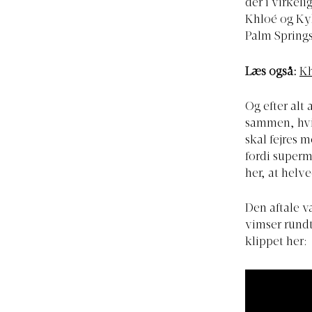
der i virkel
Khloé og Kyl
Palm Springs
Læs også:
Kh
Og efter alt
sammen, hvil
skal fejres m
fordi superm
her, at helv
Den aftale va
vimser rundt
klippet her: