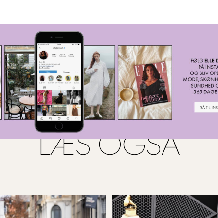
LÆS OGSÅ