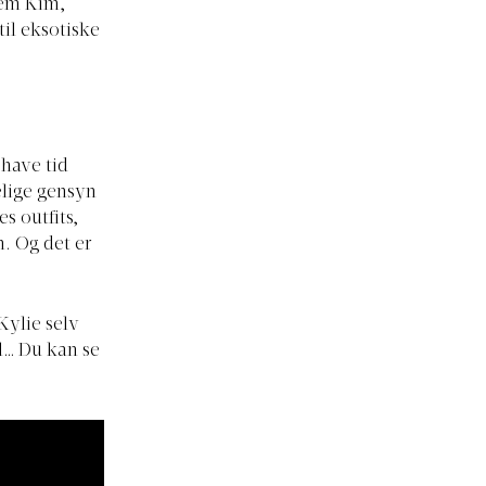
lem Kim,
til eksotiske
 have tid
elige gensyn
es outfits,
n. Og det er
Kylie selv
ll… Du kan se