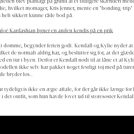
igheden blev planlagt på grund af et tidligere skænderi mel
ie, hvilket momager, Kris Jenner, mente en ’bonding-trip’ 
 helt sikkert kunne råde bod på.
loé Kardashian ligner en anden kendis på en prik
 at dømme, begynder ferien godt. Kendall og Kylie nyder at
ket de normalt aldrig har, og beslutter sig for, at det glæd
ed en tur i byen. Derfor er Kendall nødt til at låne et af Kyli
odellen ikke selv har pakket noget festligt tøj med på ture
ede bryder løs…
r tydeligvis ikke en ægte aftale, for der går ikke længe før 
 i det outfit, som hun havde lovet ud til storesøster Kenda