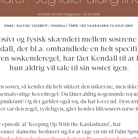
Af Karen Emilie Thalsgaard
-
13/10/2020
HOME
/
KULTUR
/
CELEBRITY
/
KENDALL I TÅRER: “JEG TALER ALDRIG TIL KYLIE IGEN”
osivt og fysisk skænderi mellem søstrene
all, der bl.a. omhandlede en helt specif
en søskenderegel, har fået Kendall til at l
hun aldrig vil tale til sin søster igen.
en søster, så kender du helt sikkert den uskrevne, men ikke
ensalvorlige hovedregel: Du låner aldrig nogensinde tøj u
, punktum! Og det gælder også tøj, du har lovet ud. Desværr
er var den regel, tydeligvis, gået hendes lillesøsters næse 
e episode af ‘Keeping Up With the Kardashians’, har
enner-damerne besluttet sig for at tage en tur til Palm Spri