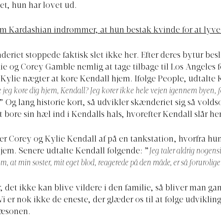
det, hun har lovet ud.
m Kardashian indrømmer, at hun bestak kvinde for at lyve
deriet stoppede faktisk slet ikke her. Efter deres bytur bes
ie og Corey Gamble nemlig at tage tilbage til Los Angeles fo
 Kylie nægter at køre Kendall hjem. Ifølge People, udtalte 
e jeg køre dig hjem, Kendall? Jeg kører ikke hele vejen igennem byen, fo
.” Og lang historie kort, så udvikler skænderiet sig så volds
 bore sin hæl ind i Kendalls hals, hvorefter Kendall slår he
tter Corey og Kylie Kendall af på en tankstation, hvorfra hu
 hjem. Senere udtalte Kendall følgende: ”
Jeg taler aldrig nogensi
m, at min søster, mit eget blod, reagerede på den måde, er så forurolig
, det ikke kan blive vildere i den familie, så bliver man ga
i er nok ikke de eneste, der glæder os til at følge udvikling
æsonen.