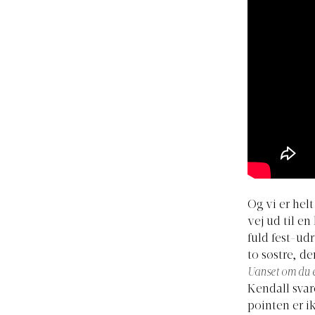
Og vi er helt
vej ud til en
fuld fest-ud
to søstre, de
Uanset om du er
Kendall svar
pointen er ik