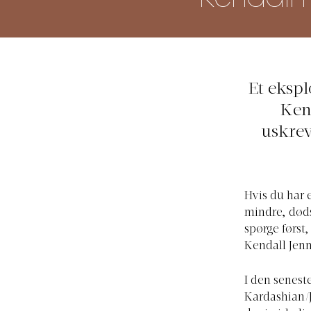
Et ekspl
Kend
uskrev
Hvis du har 
mindre, døds
spørge først
Kendall Jenn
I den senest
Kardashian/J