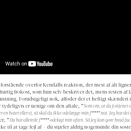
 forstående overfor Kendalls reaktion, der mest af alt ligner
 hurtig frokost, som hun selv beskriver det, mens resten af f
rustning. Forudsigeligt nok, afføder det et heftigt skænderi
r tydeligvis er uenige om den aftale; ”
Som om, at du fortjener o
 en hater eller ej, så skal du ikke ødelægge min f***** nat. Jeg har det
er; ”
Du har allerede f***** ødelagt min aften. Så jeg kan gøre hvad fuck
ke til at tage fejl af – du stjæler aldrig nogensinde din søste