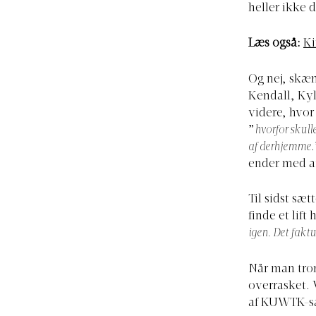
heller ikke 
Læs også:
Ki
Og nej, skæn
Kendall, Kyl
videre, hvor
”
hvorfor skull
af derhjemme
ender med at
Til sidst sæ
finde et lift
igen. Det faktu
Når man tror
overrasket. V
af KUWTK-s