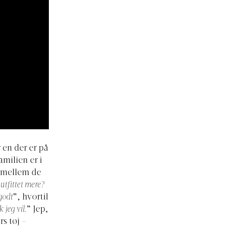
 en der er på
amilien er i
 imellem de
utfittet mere?
 godt
”, hvortil
 jeg vil.
” Jep,
rs tøj –