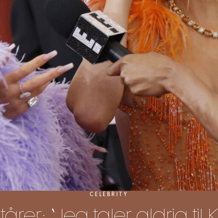
CELEBRITY
tårer: “Jeg taler aldrig til 