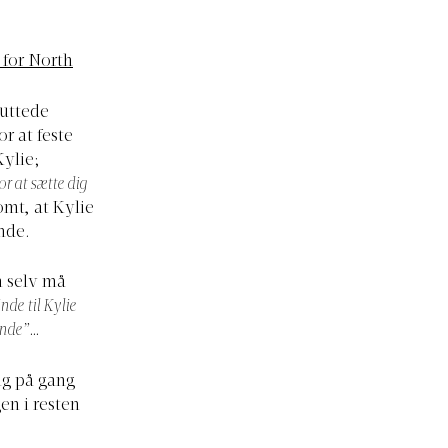
 for North
luttede
r at feste
Kylie;
r at sætte dig
omt, at Kylie
nde.
n selv må
nde til Kylie
ende”
…
ng på gang
en i resten