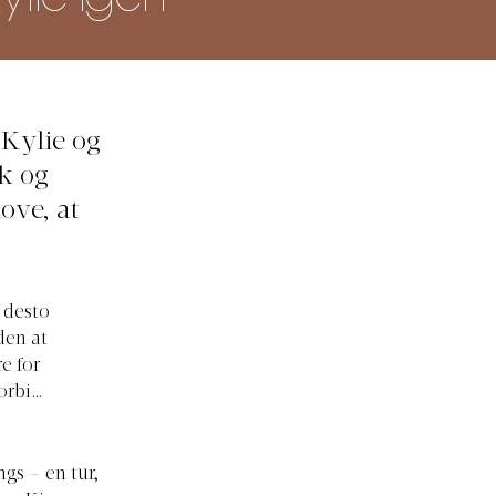
 Kylie og
ik og
ove, at
 desto
den at
e for
forbi…
ngs – en tur,