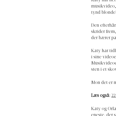
Katy har net
musikvideo, 
tynd blonde
Den efterhån
skrider frem,
der bærer pa
Katy har tid
i sine video
Musikvideoen
sten i et sk
Mon det er m
Læs også:
22
Katy og Orl
eneste, der 