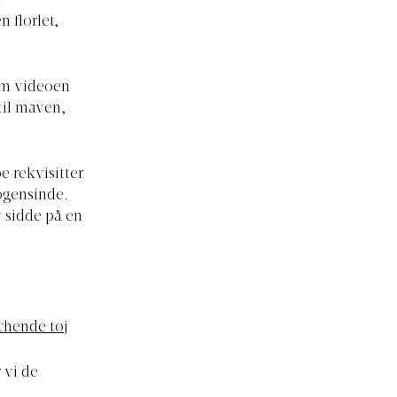
e
 florlet,
om videoen
 til maven,
e rekvisitter
nogensinde.
 sidde på en
chende tøj
 vi de