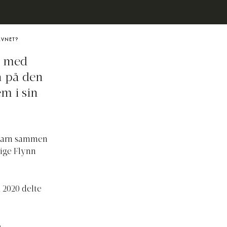
NAVNET?
n med
n på den
m i sin
 barn sammen
rige Flynn
l 2020 delte