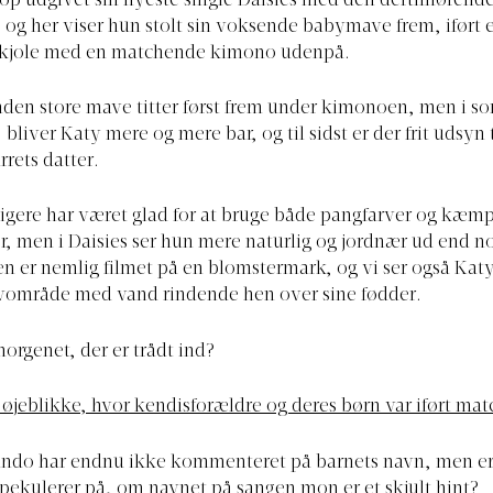
op udgivet sin nyeste single Daisies med den dertilhørend
og her viser hun stolt sin voksende babymave frem, iført en
kjole med en matchende kimono udenpå.
den store mave titter først frem under kimonoen, men i s
 bliver Katy mere og mere bar, og til sidst er der frit udsyn
rrets datter.
ligere har været glad for at bruge både pangfarver og kæmp
er, men i Daisies ser hun mere naturlig og jordnær ud end 
 er nemlig filmet på en blomstermark, og vi ser også Katy
ovområde med vand rindende hen over sine fødder.
orgenet, der er trådt ind?
 øjeblikke, hvor kendisforældre og deres børn var iført mat
ando har endnu ikke kommenteret på barnets navn, men er
spekulerer på, om navnet på sangen mon er et skjult hint?