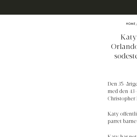
HOME
Katy
Orlando
sødest
Den 35-årig
med den 43-å
Christopher
Katy offentli
parret barn