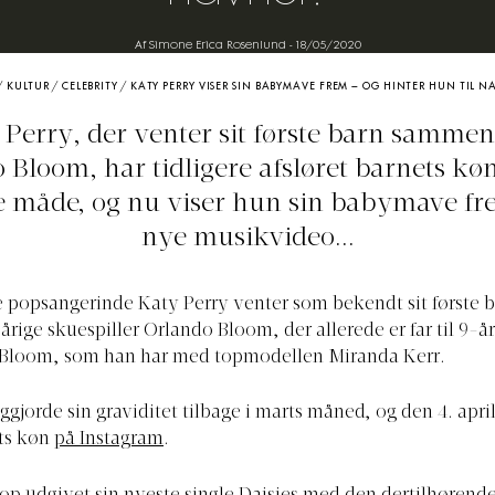
Af Simone Erica Rosenlund
-
18/05/2020
/
KULTUR
/
CELEBRITY
/
KATY PERRY VISER SIN BABYMAVE FREM – OG HINTER HUN TIL 
 Perry, der venter sit første barn samme
 Bloom, har tidligere afsløret barnets kø
e måde, og nu viser hun sin babymave fre
nye musikvideo...
e popsangerinde Katy Perry venter som bekendt sit første
rige skuespiller Orlando Bloom, der allerede er far til 9-å
 Bloom, som han har med topmodellen Miranda Kerr.
ggjorde sin graviditet tilbage i marts måned, og den 4. apri
ets køn
på Instagram
.