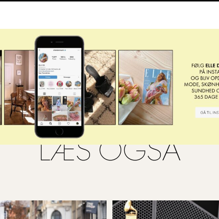
LÆS OGSÅ