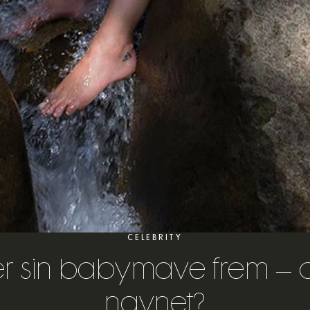
CELEBRITY
er sin babymave frem – og
navnet?